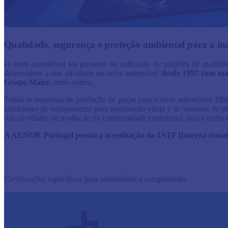
Qualidade, segurança e proteção ambiental para a in
O setor automóvel foi pioneiro na aplicação de padrões de quali
desenvolver a sua atividade no setor automóvel
desde 1997 com ma
Grupo Maier,
entre outros
.
Todas as empresas de produção de peças para o setor automóvel, fábri
fabricantes de equipamento para sinalização viária e de sistemas de
das atividades de avaliação da conformidade contribuirá para a melhor
A AENOR Portugal possui a acreditação da IATF (Interna tional
​​
Certificações específicas para automóveis e componentes