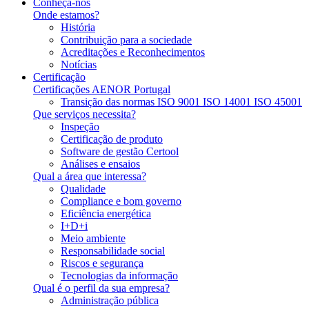
Conheça-nos
Onde estamos?
História
Contribuição para a sociedade
Acreditações e Reconhecimentos
Notícias
Certificação
Certificações AENOR Portugal
Transição das normas ISO 9001 ISO 14001 ISO 45001
Que serviços necessita?
Inspeção
Certificação de produto
Software de gestão Certool
Análises e ensaios
Qual a área que interessa?
Qualidade
Compliance e bom governo
Eficiência energética
I+D+i
Meio ambiente
Responsabilidade social
Riscos e segurança
Tecnologias da informação
Qual é o perfil da sua empresa?
Administração pública