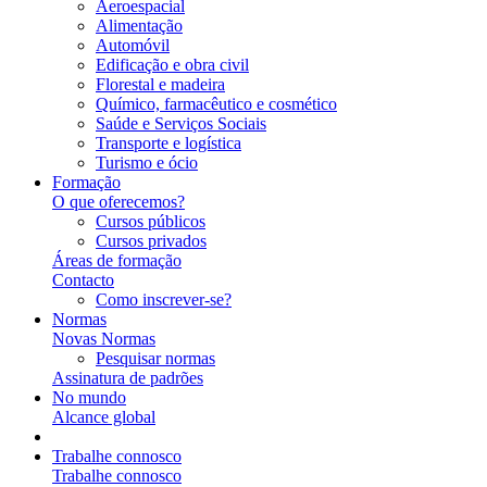
Aeroespacial
Alimentação
Automóvil
Edificação e obra civil
Florestal e madeira
Químico, farmacêutico e cosmético
Saúde e Serviços Sociais
Transporte e logística
Turismo e ócio
Formação
O que oferecemos?
Cursos públicos
Cursos privados
Áreas de formação
Contacto
Como inscrever-se?
Normas
Novas Normas
Pesquisar normas
Assinatura de padrões
No mundo
Alcance global
Trabalhe connosco
Trabalhe connosco