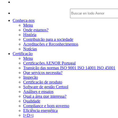
Conheça-nos
Menu
Onde estamos?
História
Contribuição para a sociedade
Acreditações e Reconhecimentos
Notícias
Certificação
Menu
Certificações AENOR Portugal
Transição das normas ISO 9001 ISO 14001 ISO 45001
Que serviços necessita?
Inspeção
Certificação de produto
Software de gestão Certool
Análises e ensaios
Qual a área que interessa?
Qualidade
Compliance e bom governo
Eficiência energética
I+D+i