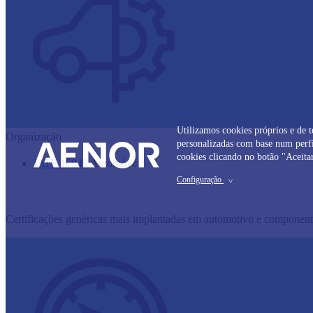
Utilizamos cookies próprios e de t
Organização
personalizadas com base num perfil
cookies clicando no botão "Aceitar
IATF 16949
​Automóvel
Configuração
>
Certificações genéricas mais implantadas em automotivo e component