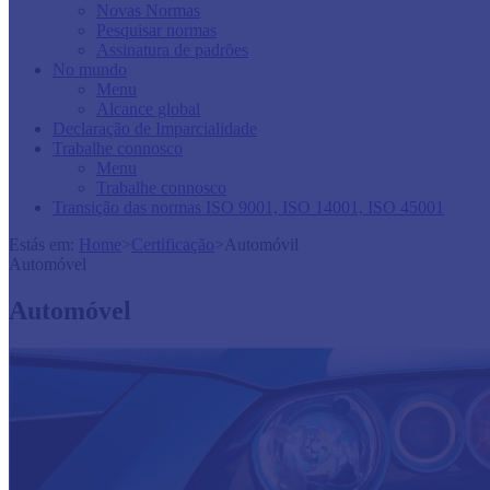
Novas Normas
Pesquisar normas
Assinatura de padrões
No mundo
Menu
Alcance global
Declaração de Imparcialidade
Trabalhe connosco
Menu
Trabalhe connosco
Transição das normas ISO 9001, ISO 14001, ISO 45001
Estás em:
Home
>
Certificação
>
Automóvil
Automóvel
Automóvel