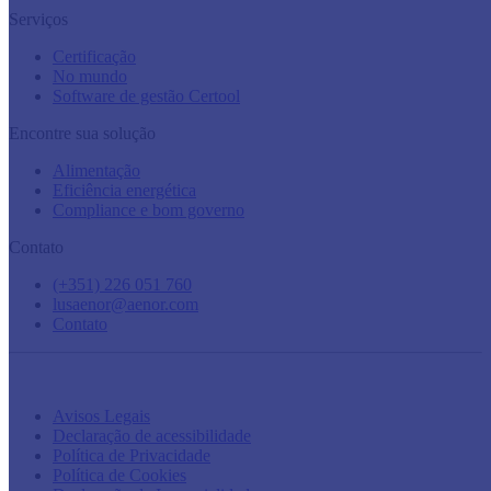
Serviços
Certificação
No mundo
Software de gestão Certool
Encontre sua solução
Alimentação
Eficiência energética
Compliance e bom governo
Contato
(+351) 226 051 760
lusaenor@aenor.com
Contato
Avisos Legais
Declaração de acessibilidade
Política de Privacidade
Política de Cookies