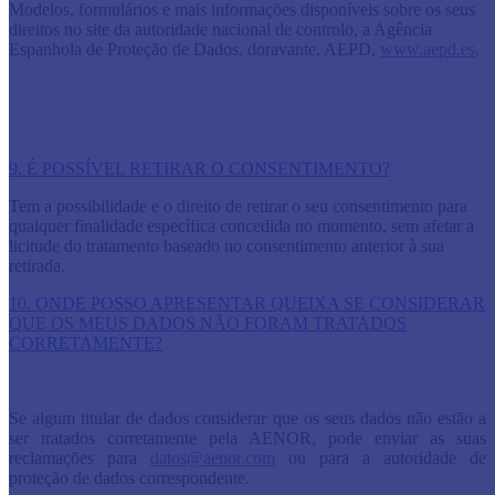
Modelos, formulários e mais informações disponíveis sobre os seus
direitos no site da autoridade nacional de controlo, a Agência
Espanhola de Proteção de Dados, doravante, AEPD,
www.aepd.es
.
9. É POSSÍVEL RETIRAR O CONSENTIMENTO?
Tem a possibilidade e o direito de retirar o seu consentimento para
qualquer finalidade específica concedida no momento, sem afetar a
licitude do tratamento baseado no consentimento anterior à sua
retirada.
10. ONDE POSSO APRESENTAR QUEIXA SE CONSIDERAR
QUE OS MEUS DADOS NÃO FORAM TRATADOS
CORRETAMENTE?
Se algum titular de dados considerar que os seus dados não estão a
ser tratados corretamente pela AENOR, pode enviar as suas
reclamações para
datos@aenor.com
ou para a autoridade de
proteção de dados correspondente.