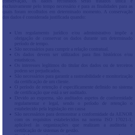
conservação, os dados recolhidos serão tratados única e
exclusivamente pelo tempo necessário e para as finalidades para as
quais foram recolhidos em determinado momento. A conservação
dos dados é considerada justificada quando:
Um regulamento jurídico e/ou administrativo impõe a
obrigação de conservar os dados durante um determinado
período de tempo.
São necessários para cumprir a relação contratual.
Os dados devem ser utilizados para fins históricos e/ou
estatísticos.
Os interesses legítimos do titular dos dados ou de terceiros
podem ser prejudicados.
São necessários para garantir a rastreabilidade e monitorização
da certificação de um cliente.
O período de retenção é especificamente definido no sistema
de certificação que está a ser auditado.
Devido ao esquema, são auditados aspetos de conformidade
regulamentar e legal, sendo o período de retenção o
estabelecido pela legislação em causa
São necessários para demonstrar a conformidade da AENOR
com os requisitos estabelecidos na norma ISO 17021-1,
aplicável às organizações que realizam a auditoria e
certificação de sistemas de gestão.