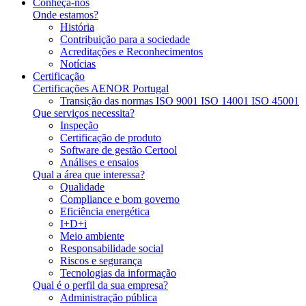
Conheça-nos
Onde estamos?
História
Contribuição para a sociedade
Acreditações e Reconhecimentos
Notícias
Certificação
Certificações AENOR Portugal
Transição das normas ISO 9001 ISO 14001 ISO 45001
Que serviços necessita?
Inspeção
Certificação de produto
Software de gestão Certool
Análises e ensaios
Qual a área que interessa?
Qualidade
Compliance e bom governo
Eficiência energética
I+D+i
Meio ambiente
Responsabilidade social
Riscos e segurança
Tecnologias da informação
Qual é o perfil da sua empresa?
Administração pública