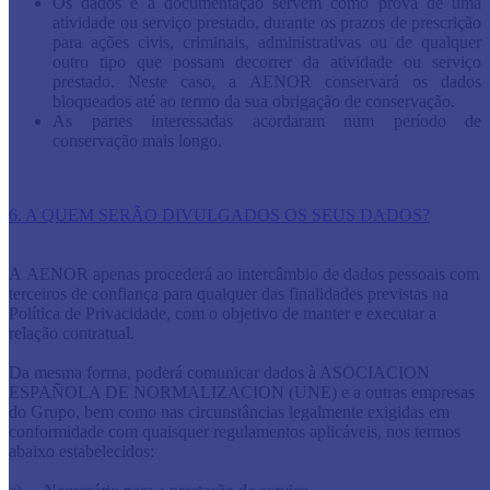
Os dados e a documentação servem como prova de uma
atividade ou serviço prestado, durante os prazos de prescrição
para ações civis, criminais, administrativas ou de qualquer
outro tipo que possam decorrer da atividade ou serviço
prestado. Neste caso, a AENOR conservará os dados
bloqueados até ao termo da sua obrigação de conservação.
As partes interessadas acordaram num período de
conservação mais longo.
6. A QUEM SERÃO DIVULGADOS OS SEUS DADOS?
A AENOR apenas procederá ao intercâmbio de dados pessoais com
terceiros de confiança para qualquer das finalidades previstas na
Política de Privacidade, com o objetivo de manter e executar a
relação contratual.
Da mesma forma, poderá comunicar dados à ASOCIACION
ESPAÑOLA DE NORMALIZACION (UNE) e a outras empresas
do Grupo, bem como nas circunstâncias legalmente exigidas em
conformidade com quaisquer regulamentos aplicáveis, nos termos
abaixo estabelecidos: