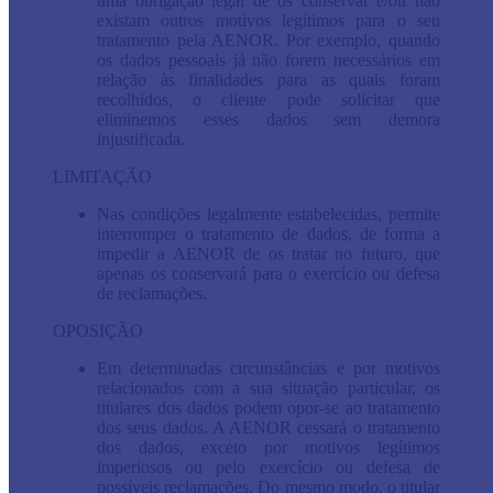
uma obrigação legal de os conservar e/ou não
existam outros motivos legítimos para o seu
tratamento pela AENOR. Por exemplo, quando
os dados pessoais já não forem necessários em
relação às finalidades para as quais foram
recolhidos, o cliente pode solicitar que
eliminemos esses dados sem demora
injustificada.
LIMITAÇÃO
Nas condições legalmente estabelecidas, permite
interromper o tratamento de dados, de forma a
impedir a AENOR de os tratar no futuro, que
apenas os conservará para o exercício ou defesa
de reclamações.
OPOSIÇÃO
Em determinadas circunstâncias e por motivos
relacionados com a sua situação particular, os
titulares dos dados podem opor-se ao tratamento
dos seus dados. A AENOR cessará o tratamento
dos dados, exceto por motivos legítimos
imperiosos ou pelo exercício ou defesa de
possíveis reclamações. Do mesmo modo, o titular