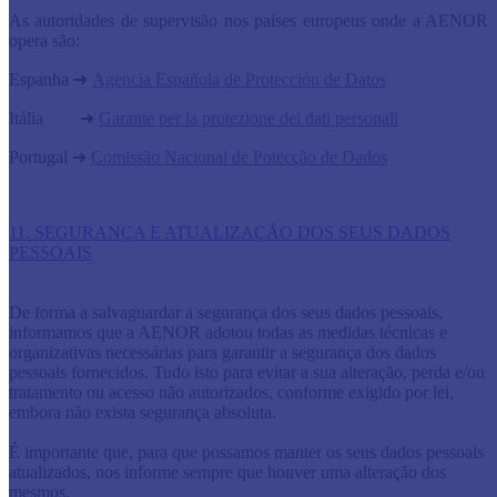
As autoridades de supervisão nos países europeus onde a AENOR
opera são:
Espanha
➜
Agencia Española de Protección de Datos
Itália
➜
Garante per la protezione dei dati personali
Portugal
➜
Comissão Nacional de Potecção de Dados
11. SEGURANÇA E ATUALIZAÇÃO DOS SEUS DADOS
PESSOAIS
De forma a salvaguardar a segurança dos seus dados pessoais,
informamos que a AENOR adotou todas as medidas técnicas e
organizativas necessárias para garantir a segurança dos dados
pessoais fornecidos. Tudo isto para evitar a sua alteração, perda e/ou
tratamento ou acesso não autorizados, conforme exigido por lei,
embora não exista segurança absoluta.
É importante que, para que possamos manter os seus dados pessoais
atualizados, nos informe sempre que houver uma alteração dos
mesmos.