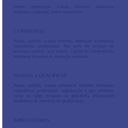
Nome, sobrenome, e-mail, telefone, assinatura,
endereço comercial, dados financeiros
CANDIDATOS
Nome, apelido, e-mail, telefone, formação académica,
experiência profissional. Em caso de avanço no
processo seletivo, será tratado o perfil de competências
resultante da prova de avaliação realizada.
PESSOAL A QUALIFICAR
Nome, apelido, correio eletrónico, telefone, formação,
experiência profissional, organização a que pertence,
cargo ou cargo ocupado (se aplicável), informações
resultantes do processo de qualificação.
APRECIADORES