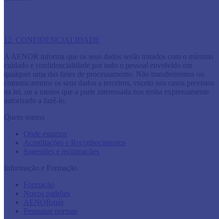
12. CONFIDENCIALIDADE
​A AENOR informa que os seus dados serão tratados com o máximo
cuidado e confidencialidade por todo o pessoal envolvido em
qualquer uma das fases de processamento. Não transferiremos ou
comunicaremos os seus dados a terceiros, exceto nos casos previstos
na lei, ou a menos que a parte interessada nos tenha expressamente
autorizado a fazê-lo.
Quem somos
Onde estamos
Acreditações e Reconhecimentos
Sugestões e reclamações
Informação e Formação
Formação
Novos padrões
AENORmás
Pesquisar normas