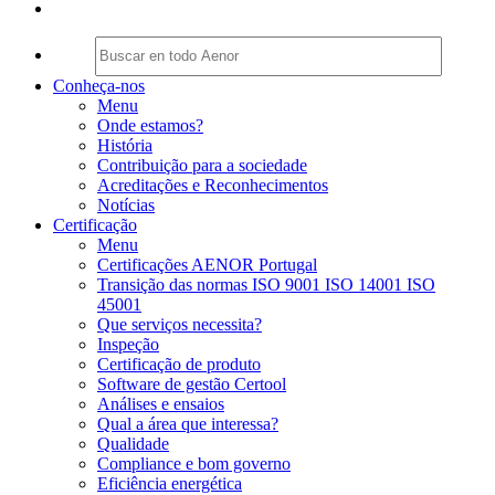
Conheça-nos
Menu
Onde estamos?
História
Contribuição para a sociedade
Acreditações e Reconhecimentos
Notícias
Certificação
Menu
Certificações AENOR Portugal
Transição das normas ISO 9001 ISO 14001 ISO
45001
Que serviços necessita?
Inspeção
Certificação de produto
Software de gestão Certool
Análises e ensaios
Qual a área que interessa?
Qualidade
Compliance e bom governo
Eficiência energética