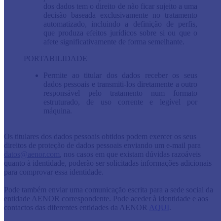
dos dados tem o direito de não ficar sujeito a uma
decisão baseada exclusivamente no tratamento
automatizado, incluindo a definição de perfis,
que produza efeitos jurídicos sobre si ou que o
afete significativamente de forma semelhante.
PORTABILIDADE
Permite ao titular dos dados receber os seus
dados pessoais e transmiti-los diretamente a outro
responsável pelo tratamento num formato
estruturado, de uso corrente e legível por
máquina.
Os titulares dos dados pessoais obtidos podem exercer os seus
direitos de proteção de dados pessoais enviando um e-mail para
datos@aenor.com
, nos casos em que existam dúvidas razoáveis
quanto à identidade, poderão ser solicitadas informações adicionais
para comprovar essa identidade.
Pode também enviar uma comunicação escrita para a sede social da
entidade AENOR correspondente. Pode aceder à identidade e aos
contactos das diferentes entidades da AENOR
AQUI
.