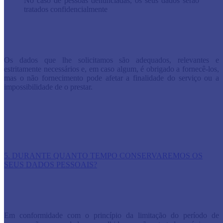
No caso de pessoas denunciadas, os seus dados serão
tratados confidencialmente
Os dados que lhe solicitamos são adequados, relevantes e
estritamente necessários e, em caso algum, é obrigado a fornecê-los,
mas o não fornecimento pode afetar a finalidade do serviço ou a
impossibilidade de o prestar.
5. DURANTE QUANTO TEMPO CONSERVAREMOS OS
SEUS DADOS PESSOAIS?
Em conformidade com o princípio da limitação do período de