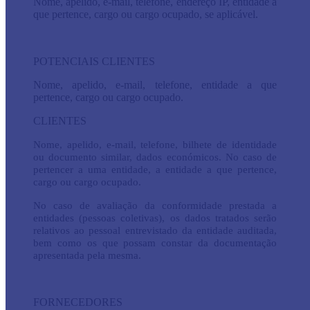
Nome, apelido, e-mail, telefone, endereço IP, entidade a
que pertence, cargo ou cargo ocupado, se aplicável.
POTENCIAIS CLIENTES
Nome, apelido, e-mail, telefone, entidade a que
pertence, cargo ou cargo ocupado.
CLIENTES
Nome, apelido, e-mail, telefone, bilhete de identidade
ou documento similar, dados económicos. No caso de
pertencer a uma entidade, a entidade a que pertence,
cargo ou cargo ocupado.
No caso de avaliação da conformidade prestada a
entidades (pessoas coletivas), os dados tratados serão
relativos ao pessoal entrevistado da entidade auditada,
bem como os que possam constar da documentação
apresentada pela mesma.
FORNECEDORES