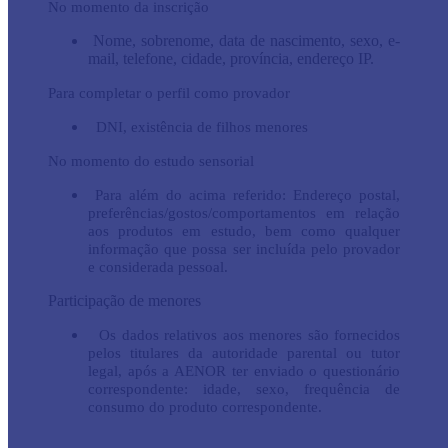
No momento da inscrição
Nome, sobrenome, data de nascimento, sexo, e-
mail, telefone, cidade, província, endereço IP.
Para completar o perfil como provador
DNI, existência de filhos menores
No momento do estudo sensorial
Para além do acima referido: Endereço postal,
preferências/gostos/comportamentos em relação
aos produtos em estudo, bem como qualquer
informação que possa ser incluída pelo provador
e considerada pessoal.
P
articipação de menores	
Os dados relativos aos menores são fornecidos
pelos titulares da autoridade parental ou tutor
legal, após a AENOR ter enviado o questionário
correspondente: idade, sexo, frequência de
consumo do produto correspondente.