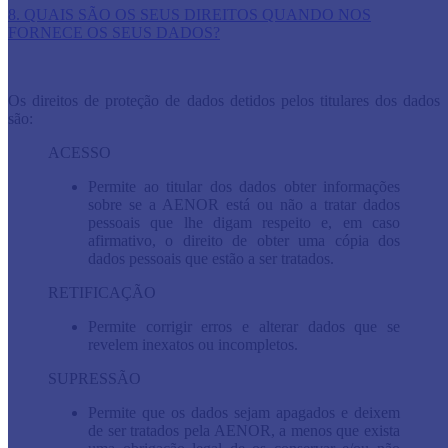
8. QUAIS SÃO OS SEUS DIREITOS QUANDO NOS
FORNECE OS SEUS DADOS?
Os direitos de proteção de dados detidos pelos titulares dos dados
são:
ACESSO
Permite ao titular dos dados obter informações
sobre se a AENOR está ou não a tratar dados
pessoais que lhe digam respeito e, em caso
afirmativo, o direito de obter uma cópia dos
dados pessoais que estão a ser tratados.
RETIFICAÇÃO
Permite corrigir erros e alterar dados que se
revelem inexatos ou incompletos.
SUPRESSÃO
Permite que os dados sejam apagados e deixem
de ser tratados pela AENOR, a menos que exista