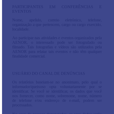
PARTICIPANTES EM CONFERÊNCIAS E
EVENTOS
Nome, apelido, correio eletrónico, telefone,
organização a que pertencem, cargo ou cargo exercido,
localidade.
Ao participar nas atividades e eventos organizados pela
AENOR, o interessado pode ser fotografado ou
filmado. Tais fotografias e vídeos são utilizados pela
AENOR para relatar tais eventos e não têm qualquer
finalidade comercial.
USUÁRIO DO CANAL DE DENÚNCIAS
Os relatórios baseiam-se no anonimato, pelo qual o
informador/queixoso opta voluntariamente por se
identificar. Se você se identificar, os dados que você
nos fornecer, como nome, sobrenome, nome, número
de telefone e/ou endereço de e-mail, podem ser
processados.