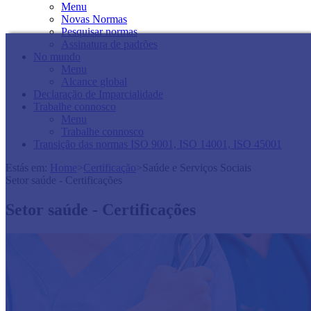
Menu
Novas Normas
Pesquisar normas
Assinatura de padrões
No mundo
Menu
Alcance global
Declaração de Imparcialidade
Trabalhe connosco
Menu
Trabalhe connosco
Transição das normas ISO 9001, ISO 14001, ISO 45001
Estás em:
Home
>
Certificação
>
Saúde e Serviços Sociais
Setor saúde - Certificações
Setor saúde - Certificações