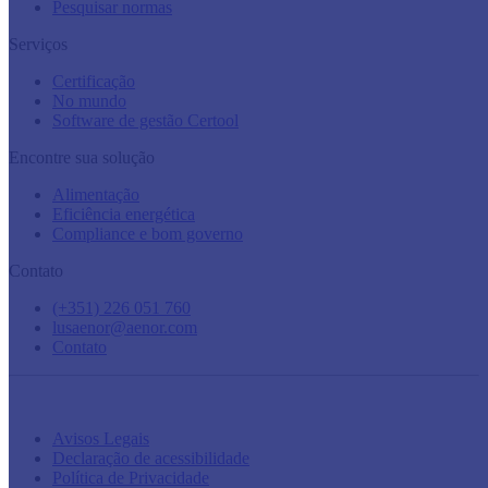
Pesquisar normas
Serviços
Certificação
No mundo
Software de gestão Certool
Encontre sua solução
Alimentação
Eficiência energética
Compliance e bom governo
Contato
(+351) 226 051 760
lusaenor@aenor.com
Contato
Avisos Legais
Declaração de acessibilidade
Política de Privacidade