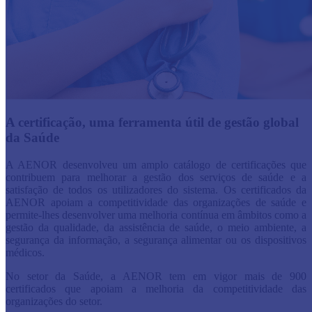
A certificação, uma ferramenta útil de gestão global
da Saúde
A AENOR desenvolveu um amplo catálogo de certificações que
contribuem para melhorar a gestão dos serviços de saúde e a
satisfação de todos os utilizadores do sistema. Os certificados da
AENOR apoiam a competitividade das organizações de saúde e
permite-lhes desenvolver uma melhoria contínua em âmbitos como a
gestão da qualidade, da assistência de saúde, o meio ambiente, a
segurança da informação, a segurança alimentar ou os dispositivos
médicos.
No setor da Saúde, a AENOR tem em vigor mais de 900
certificados que apoiam a melhoria da competitividade das
organizações do setor.