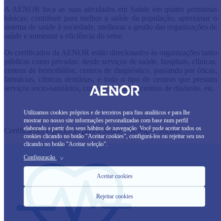
A AENOR foca as suas atividades em Saúde em quatro premissas
básicas: contribuir para melhor a saúde da população, aproximar o
sistema de saúde à sociedade, melhorar a gestão das organizações de
saúde e aumentar a eficiência do setor.
Os certificados da AENOR estão direcionados às organizações tanto
públicas como privadas: desde serviços de saúde, hospitais, clínicas,
centros de hemodiálise, centros de diagnóstico, passando por óticas,
farmácias, clínicas dentárias, e todo o tipo de centros que prestam
serviços socio-sanitários, como residências, centros de dia/noite, etc.
​
Utilizamos cookies próprios e de terceiros para fins analíticos e para lhe
mostrar no nosso site informações personalizadas com base num perfil
elaborado a partir dos seus hábitos de navegação. Você pode aceitar todos os
Certificações específicas para a Saúde e Serviços Sociais
cookies clicando no botão "Aceitar cookies", configurá-los ou rejeitar seu uso
clicando no botão "Aceitar seleção".
Configuração
>
Aceitar cookies
Rejeitar cookies