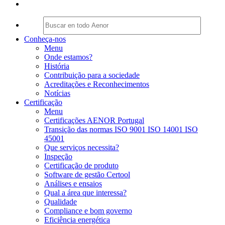
Conheça-nos
Menu
Onde estamos?
História
Contribuição para a sociedade
Acreditações e Reconhecimentos
Notícias
Certificação
Menu
Certificações AENOR Portugal
Transição das normas ISO 9001 ISO 14001 ISO
45001
Que serviços necessita?
Inspeção
Certificação de produto
Software de gestão Certool
Análises e ensaios
Qual a área que interessa?
Qualidade
Compliance e bom governo
Eficiência energética