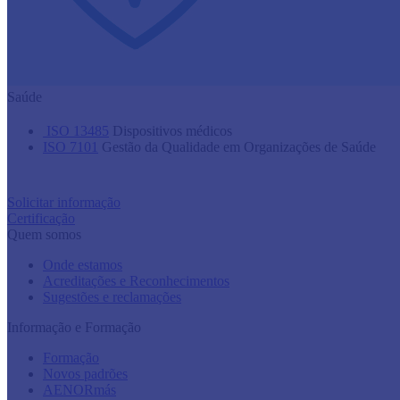
Saúde
​ ISO 13485​
​ Dispositivos médicos
ISO 7101
Gestão da Qualidade em Organizações de Saúde
Solicitar informação
Certificação
Quem somos
Onde estamos
Acreditações e Reconhecimentos
Sugestões e reclamações
Informação e Formação
Formação
Novos padrões
AENORmás