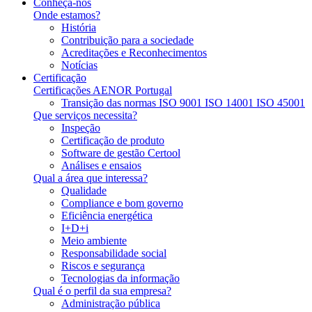
Conheça-nos
Onde estamos?
História
Contribuição para a sociedade
Acreditações e Reconhecimentos
Notícias
Certificação
Certificações AENOR Portugal
Transição das normas ISO 9001 ISO 14001 ISO 45001
Que serviços necessita?
Inspeção
Certificação de produto
Software de gestão Certool
Análises e ensaios
Qual a área que interessa?
Qualidade
Compliance e bom governo
Eficiência energética
I+D+i
Meio ambiente
Responsabilidade social
Riscos e segurança
Tecnologias da informação
Qual é o perfil da sua empresa?
Administração pública