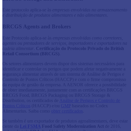
Este protocolo aplica-se às
empresas envolvidas no armazenamento
e distribuição de produtos alimentares e não alimentares
.
BRCGS Agents and Brokers
Este Protocolo aplica-se às
empresas envolvidas como corretores,
agentes ou prestadores de serviços, importadores e exportadores na
cadeia alimentar
.
Certificação do Protocolo Privado do British
Retail Consortium (BRCGS)
.
Os setores alimentares devem dispor dos sistemas necessários para
identificar e controlar os perigos que podem afetar negativamente a
segurança alimentar através de um sistema de Análise de Perigos e
Controlo de Pontos Críticos (HACCP) e com o firme compromisso
da equipa de gestão da empresa. A AENOR oferece a possibilidade
de obter imediatamente, juntamente com as certificações BRCGS
BRCGS Food, BRCGS Packaging ou BRCGS Storage &
Distribution, os certificados de
Análise de Perigos e Controlo de
Pontos Críticos
(HACCP) e/ou
GMP
baseados no Codex
Alimentarius. Saiba como
obter certificados
.
Se também é um exportador de produtos agroalimentares, deve estar
ciente da
Lei FSMA
Food Safety Modernization Act
de 2016,