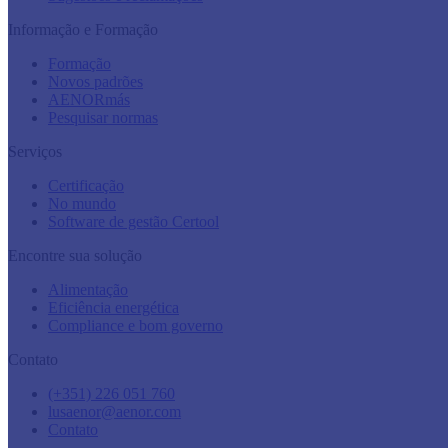
Informação e Formação
Formação
Novos padrões
AENORmás
Pesquisar normas
Serviços
Certificação
No mundo
Software de gestão Certool
Encontre sua solução
Alimentação
Eficiência energética
Compliance e bom governo
Contato
(+351) 226 051 760
lusaenor@aenor.com
Contato