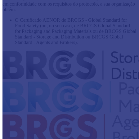
em conformidade com os requisitos do protocolo, a sua organização
obtém:
O Certificado AENOR de BRCGS - Global Standard for
Food Safety (ou, no seu caso, de BRCGS Global Standard
for Packaging and Packaging Materials ou de BRCGS Global
Standard - Storage and Distribution ou BRCGS Global
Standard - Agents and Brokers).