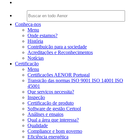
Conheça-nos
Menu
Onde estamos?
História
Contribuição para a sociedade
Acreditações e Reconhecimentos
Notícias
Certificação
Menu
Certificações AENOR Portugal
Transição das normas ISO 9001 ISO 14001 ISO
45001
Que serviços necessita?
Inspeção
Certificação de produto
Software de gestão Certool
Análises e ensaios
Qual a área que interessa?
Qualidade
Compliance e bom governo
Eficiência energética