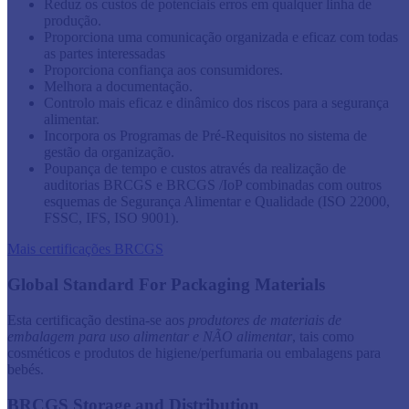
Reduz os custos de potenciais erros em qualquer linha de
produção.
Proporciona uma comunicação organizada e eficaz com todas
as partes interessadas
Proporciona confiança aos consumidores.
Melhora a documentação.
Controlo mais eficaz e dinâmico dos riscos para a segurança
alimentar.
Incorpora os Programas de Pré-Requisitos no sistema de
gestão da organização.
Poupança de tempo e custos através da realização de
auditorias BRCGS e BRCGS /IoP combinadas com outros
esquemas de Segurança Alimentar e Qualidade (ISO 22000,
FSSC, IFS, ISO 9001).
Mais certificações BRCGS
Global Standard For Packaging Materials
Esta certificação destina-se aos
produtores de materiais de
embalagem para uso alimentar e NÃO alimentar
, tais como
cosméticos e produtos de higiene/perfumaria ou embalagens para
bebés.
BRCGS Storage and Distribution