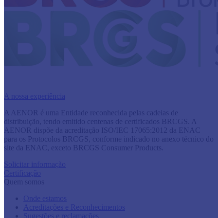
A nossa experiência
​A AENOR é uma Entidade reconhecida pelas cadeias de
distribuição, tendo emitido centenas de certificados BRCGS. A
AENOR dispõe da acreditação ISO/IEC 17065:2012 da ENAC
para os Protocolos BRCGS, conforme indicado no anexo técnico do
site da ENAC, exceto BRCGS Consumer Products.
Solicitar informação
Certificação
Quem somos
Onde estamos
Acreditações e Reconhecimentos
Sugestões e reclamações