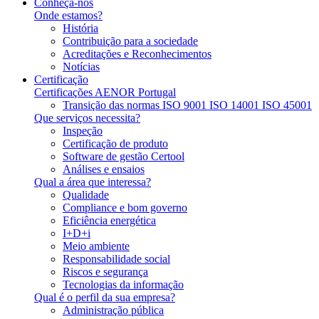
Conheça-nos
Onde estamos?
História
Contribuição para a sociedade
Acreditações e Reconhecimentos
Notícias
Certificação
Certificações AENOR Portugal
Transição das normas ISO 9001 ISO 14001 ISO 45001
Que serviços necessita?
Inspeção
Certificação de produto
Software de gestão Certool
Análises e ensaios
Qual a área que interessa?
Qualidade
Compliance e bom governo
Eficiência energética
I+D+i
Meio ambiente
Responsabilidade social
Riscos e segurança
Tecnologias da informação
Qual é o perfil da sua empresa?
Administração pública