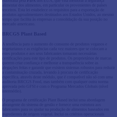
elaborada pela
FDA
dos EUA, que visa melhorar a segurança
alimentar dos alimentos, em particular os provenientes de países
terceiros. Esta lei estabelece os requisitos para a exportação de
produtos agroalimentares destinados aos Estados Unidos, ao mesmo
tempo que facilita às empresas a consolidação da sua posição no
mercado americano.
BRCGS Plant Based
A tendência para o aumento do consumo de produtos veganos e
vegetarianos e as exigências cada vez maiores que se colocam a
estes produtos e aos seus fabricantes tornaram necessárias
certificações para este tipo de produtos. Os proprietários de marcas
querem criar confiança e melhorar a transparência sobre as
alegações feitas e garantir que existem sistemas robustos para reduzir
a contaminação cruzada, levando à procura de certificação
específica, através deste módulo, que é compatível não só com uma
auditoria BRCGS Food, mas também com qualquer outra norma
aprovada pelo GFSI e com o Programa Mercados Globais (nível
intermédio).
O programa de certificação Plant Based inclui uma abordagem
abrangente do sistema de gestão e fornece uma estrutura aos
fabricantes para os ajudar na produção de alimentos baseados em
ingredientes de origem vegetal. Inclui os critérios operacionais