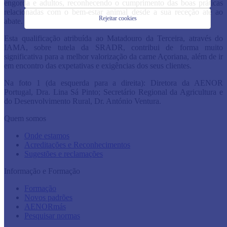
engorda e adultos, reconhecendo o cumprimento das boas práticas
relacionadas com o bem-estar animal desde a sua receção até ao
Rejeitar cookies
abate.
Esta qualificação atribuída ao Matadouro da Terceira, através do
IAMA, sobre tutela da SRADR, contribui de forma muito
significativa para a melhor valorização da carne Açoriana, além de ir
em encontro das expetativas e exigências dos seus clientes.
Na foto 1 (da esquerda para a direita): Diretora da AENOR
Portugal, Dra. Lina Sá Pinto; Secretário Regional da Agricultura e
do Desenvolvimento Rural, Dr. António Ventura.
Quem somos
Onde estamos
Acreditações e Reconhecimentos
Sugestões e reclamações
Informação e Formação
Formação
Novos padrões
AENORmás
Pesquisar normas