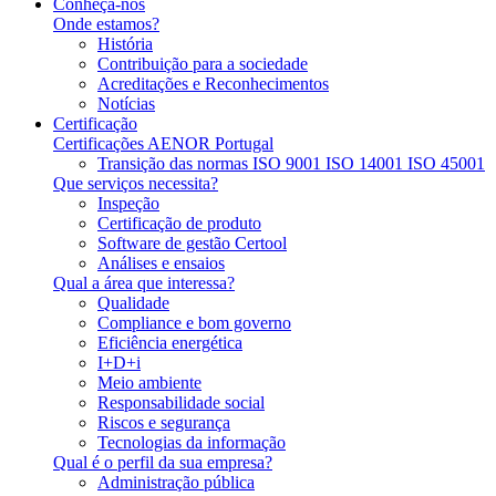
Conheça-nos
Onde estamos?
História
Contribuição para a sociedade
Acreditações e Reconhecimentos
Notícias
Certificação
Certificações AENOR Portugal
Transição das normas ISO 9001 ISO 14001 ISO 45001
Que serviços necessita?
Inspeção
Certificação de produto
Software de gestão Certool
Análises e ensaios
Qual a área que interessa?
Qualidade
Compliance e bom governo
Eficiência energética
I+D+i
Meio ambiente
Responsabilidade social
Riscos e segurança
Tecnologias da informação
Qual é o perfil da sua empresa?
Administração pública