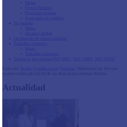
Menu
Novas Normas
Pesquisar normas
Assinatura de padrões
No mundo
Menu
Alcance global
Declaração de Imparcialidade
Trabalhe connosco
Menu
Trabalhe connosco
Transição das normas ISO 9001, ISO 14001, ISO 45001
Estás em:
Home
>
Conheça-nos
>
Notícias
>
Matadouro da Terceira
recebe certificado AENOR em Bem-Estar-Animal Welfair
Actualidad