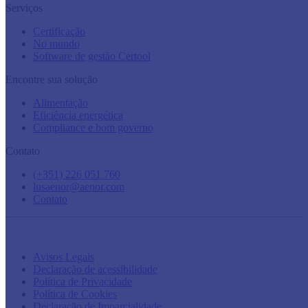
Serviços
Certificação
No mundo
Software de gestão Certool
Encontre sua solução
Alimentação
Eficiência energética
Compliance e bom governo
Contato
(+351) 226 051 760
lusaenor@aenor.com
Contato
Avisos Legais
Declaração de acessibilidade
Política de Privacidade
Política de Cookies
Declaração de Imparcialidade