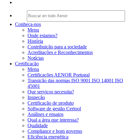
Conheça-nos
Menu
Onde estamos?
História
Contribuição para a sociedade
Acreditações e Reconhecimentos
Notícias
Certificação
Menu
Certificações AENOR Portugal
Transição das normas ISO 9001 ISO 14001 ISO
45001
Que serviços necessita?
Inspeção
Certificação de produto
Software de gestão Certool
Análises e ensaios
Qual a área que interessa?
Qualidade
Compliance e bom governo
Eficiência energética