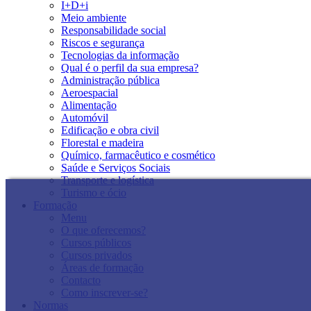
I+D+i
Meio ambiente
Responsabilidade social
Riscos e segurança
Tecnologias da informação
Qual é o perfil da sua empresa?
Administração pública
Aeroespacial
Alimentação
Automóvil
Edificação e obra civil
Florestal e madeira
Químico, farmacêutico e cosmético
Saúde e Serviços Sociais
Transporte e logística
Turismo e ócio
Formação
Menu
O que oferecemos?
Cursos públicos
Cursos privados
Áreas de formação
Contacto
Como inscrever-se?
Normas