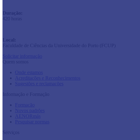
Duração:
horas
420
Local:
Faculdade de Ciências da Universidade do Porto (FCUP)
Solicitar informação
Quem somos
Onde estamos
Acreditações e Reconhecimentos
Sugestões e reclamações
Informação e Formação
Formação
Novos padrões
AENORmás
Pesquisar normas
Serviços