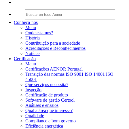
Conheça-nos
Menu
Onde estamos?
História
Contribuição para a sociedade
Acreditações e Reconhecimentos
Notícias
Certificação
Menu
Certificações AENOR Portugal
Transição das normas ISO 9001 ISO 14001 ISO
45001
Que serviços necessita?
Inspeção
Certificação de produto
Software de gestão Certool
Análises e ensaios
Qual a área que interessa?
Qualidade
Compliance e bom governo
Eficiência energética