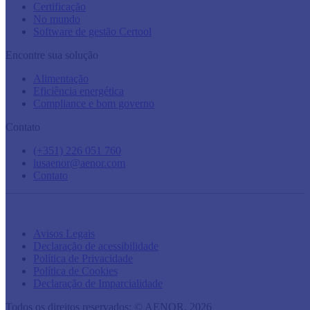
Certificação
No mundo
Software de gestão Certool
Encontre sua solução
Alimentação
Eficiência energética
Compliance e bom governo
Contato
(+351) 226 051 760
lusaenor@aenor.com
Contato
Avisos Legais
Declaração de acessibilidade
Política de Privacidade
Política de Cookies
Declaração de Imparcialidade
Todos os direitos reservados: © AENOR,
2026