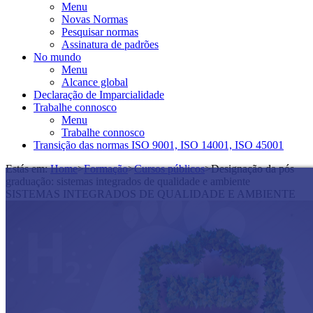
Menu
Novas Normas
Pesquisar normas
Assinatura de padrões
No mundo
Menu
Alcance global
Declaração de Imparcialidade
Trabalhe connosco
Menu
Trabalhe connosco
Transição das normas ISO 9001, ISO 14001, ISO 45001
Estás em:
Home
>
Formação
>
Cursos públicos
>
Designação da pós
graduação: sistemas integrados de qualidade e ambiente
SISTEMAS INTEGRADOS DE QUALIDADE E AMBIENTE