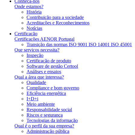
Conheça-nos
Onde estamos?
História
Contribuição para a sociedade
Acreditações e Reconhecimentos
Notícias
Certificação
Certificações AENOR Portugal
Transição das normas ISO 9001 ISO 14001 ISO 45001
Que serviços necessita?
Inspeção
Certificação de produto
Software de gestão Certool
Análises e ensaios
Qual a área que interessa?
Qualidade
Compliance e bom governo
Eficiência energética
I+D+i
Meio ambiente
Responsabilidade social
Riscos e segurança
Tecnologias da informação
Qual é o perfil da sua empresa?
Administração pública