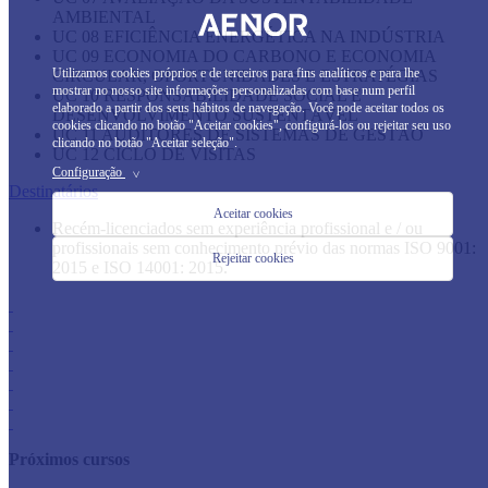
AMBIENTAL
UC 08 EFICIÊNCIA ENERGÉTICA NA INDÚSTRIA
UC 09 ECONOMIA DO CARBONO E ECONOMIA
Utilizamos cookies próprios e de terceiros para fins analíticos e para lhe
CIRCULAR, OPORTUNIDADES E ESTRATÉGIAS
mostrar no nosso site informações personalizadas com base num perfil
UC 10 RESPONSABILIDADE SOCIAL E
elaborado a partir dos seus hábitos de navegação. Você pode aceitar todos os
DESENVOLVIMENTO SUSTENTÁVEL
cookies clicando no botão "Aceitar cookies", configurá-los ou rejeitar seu uso
UC 11 AUDITORES DE SISTEMAS DE GESTÃO
clicando no botão "Aceitar seleção".
UC 12 CICLO DE VISITAS
Configuração
>
Destinatários
Aceitar cookies
​Recém-licenciados sem experiência profissional e / ou
profissionais sem conhecimento prévio das normas ISO 9001:
Rejeitar cookies
2015 e ISO 14001: 2015.
Próximos cursos