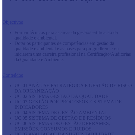
Objectivos
Formar técnicos para as áreas da gestão/certificação da
qualidade e ambiental.
Dotar os participantes de competências em gestão da
qualidade e ambiental e as bases para progredirem e ou
iniciarem uma carreira profissional na Certificação/Auditorias
da Qualidade e Ambiente.
Conteúdos
UC 01 ANÁLISE ESTRATÉGICA E GESTÃO DE RISCO
DA ORGANIZAÇÃO
UC 02 SISTEMA GESTÃO DA QUALIDADE
UC 03 GESTÃO POR PROCESSOS E SISTEMA DE
INDICADORES
UC 04 SISTEMA DE GESTÃO AMBIENTAL
UC 05 SISTEMA DE GESTÃO DE RESÍDUOS
UC 06 SISTEMAS DE GESTÃO DERRAMES,
EMISSÕES, CONSUMOS E RUÍDOS
UC 07 AVALIAÇÃO DA SUSTENTABILIDADE