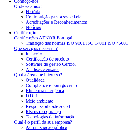
Conheça-nos
Onde estamos?
História
Contribuição para a sociedade
Acreditações e Reconhecimentos
Notícias
Certificação
Certificações AENOR Portugal
Transição das normas ISO 9001 ISO 14001 ISO 45001
Que serviços necessita?
Inspeção
Certificação de produto
Software de gestão Certool
Análises e ensaios
Qual a área que interessa?
Qualidade
Compliance e bom governo
Eficiência energética
I+D+i
Meio ambiente
Responsabilidade social
Riscos e segurança
Tecnologias da informação
Qual é o perfil da sua empresa?
Administração pública