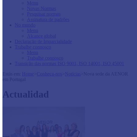
Menu
Novas Normas
Pesquisar normas
Assinatura de padrões
No mundo
Menu
Alcance global
Declaração de Imparcialidade
Trabalhe connosco
Menu
Trabalhe connosco
Transição das normas ISO 9001, ISO 14001, ISO 45001
Estás em:
Home
>
Conheça-nos
>
Notícias
>
Nova sede da AENOR
em Portugal
Actualidad