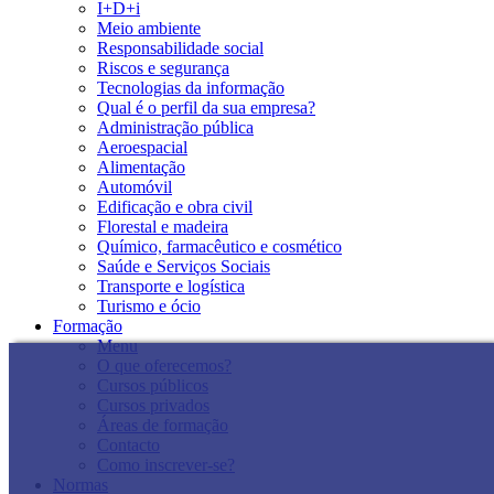
I+D+i
Meio ambiente
Responsabilidade social
Riscos e segurança
Tecnologias da informação
Qual é o perfil da sua empresa?
Administração pública
Aeroespacial
Alimentação
Automóvil
Edificação e obra civil
Florestal e madeira
Químico, farmacêutico e cosmético
Saúde e Serviços Sociais
Transporte e logística
Turismo e ócio
Formação
Menu
O que oferecemos?
Cursos públicos
Cursos privados
Áreas de formação
Contacto
Como inscrever-se?
Normas