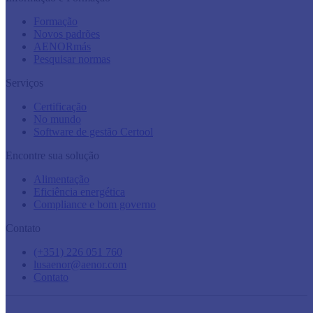
Formação
Novos padrões
AENORmás
Pesquisar normas
Serviços
Certificação
No mundo
Software de gestão Certool
Encontre sua solução
Alimentação
Eficiência energética
Compliance e bom governo
Contato
(+351) 226 051 760
lusaenor@aenor.com
Contato