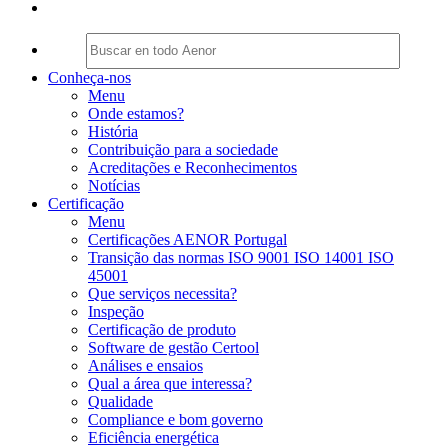
Conheça-nos
Menu
Onde estamos?
História
Contribuição para a sociedade
Acreditações e Reconhecimentos
Notícias
Certificação
Menu
Certificações AENOR Portugal
Transição das normas ISO 9001 ISO 14001 ISO
45001
Que serviços necessita?
Inspeção
Certificação de produto
Software de gestão Certool
Análises e ensaios
Qual a área que interessa?
Qualidade
Compliance e bom governo
Eficiência energética