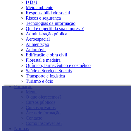
I+D+i
Meio ambiente
Responsabilidade social
Riscos e segurança
Tecnologias da informação
Qual é o perfil da sua empresa?
Administração pública
Aeroespacial
Alimentação
Automóvil
Edificação e obra civil
Florestal e madeira
Químico, farmacêutico e cosmético
Saúde e Serviços Sociais
Transporte e logística
Turismo e ócio
Formação
Menu
O que oferecemos?
Cursos públicos
Cursos privados
Áreas de formação
Contacto
Como inscrever-se?
Normas