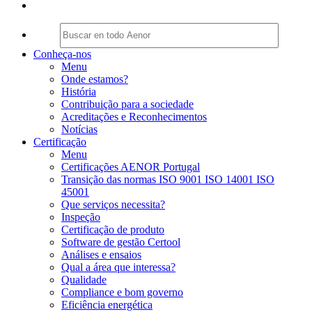
Conheça-nos
Menu
Onde estamos?
História
Contribuição para a sociedade
Acreditações e Reconhecimentos
Notícias
Certificação
Menu
Certificações AENOR Portugal
Transição das normas ISO 9001 ISO 14001 ISO
45001
Que serviços necessita?
Inspeção
Certificação de produto
Software de gestão Certool
Análises e ensaios
Qual a área que interessa?
Qualidade
Compliance e bom governo
Eficiência energética