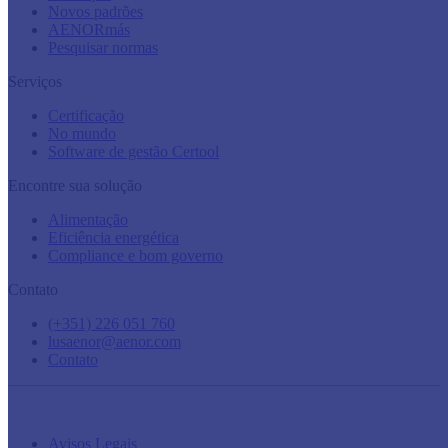
Novos padrões
AENORmás
Pesquisar normas
Serviços
Certificação
No mundo
Software de gestão Certool
Encontre sua solução
Alimentação
Eficiência energética
Compliance e bom governo
Contato
(+351) 226 051 760
lusaenor@aenor.com
Contato
Avisos Legais