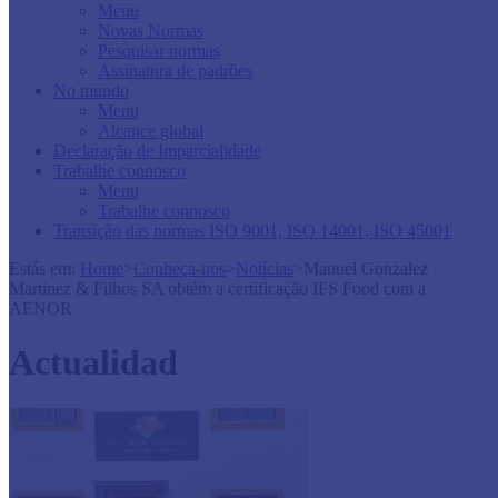
Menu
Novas Normas
Pesquisar normas
Assinatura de padrões
No mundo
Menu
Alcance global
Declaração de Imparcialidade
Trabalhe connosco
Menu
Trabalhe connosco
Transição das normas ISO 9001, ISO 14001, ISO 45001
Estás em:
Home
>
Conheça-nos
>
Notícias
>
Manuel Gonzalez
Martinez & Filhos SA obtém a certificação IFS Food com a
AENOR
Actualidad