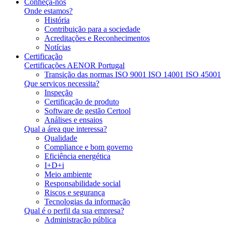
Conheça-nos
Onde estamos?
História
Contribuição para a sociedade
Acreditações e Reconhecimentos
Notícias
Certificação
Certificações AENOR Portugal
Transição das normas ISO 9001 ISO 14001 ISO 45001
Que serviços necessita?
Inspeção
Certificação de produto
Software de gestão Certool
Análises e ensaios
Qual a área que interessa?
Qualidade
Compliance e bom governo
Eficiência energética
I+D+i
Meio ambiente
Responsabilidade social
Riscos e segurança
Tecnologias da informação
Qual é o perfil da sua empresa?
Administração pública