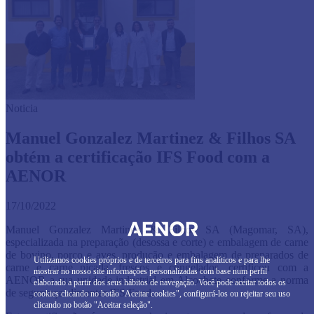
Noticia
Manuel Gonzalez Martinez & Filhos SA
obtém a certificação IFS Food com a
AENOR
17/10/2022
Manuel Gonzalez Martinez & Filhos SA (Magomar, SA),
especializada na preparação (desossa e corte) e embalagem de carne
de bovino, porco e aves, produção e embalagem de preparados de
Utilizamos cookies próprios e de terceiros para fins analíticos e para lhe
carne e carne picada, frescos e congelados, certificou com a
mostrar no nosso site informações personalizadas com base num perfil
AENOR a sua unidade industrial em Alcochete conforme a norma
elaborado a partir dos seus hábitos de navegação. Você pode aceitar todos os
de segurança alimentar IFS Food.
cookies clicando no botão "Aceitar cookies", configurá-los ou rejeitar seu uso
clicando no botão "Aceitar seleção".