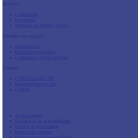
Serviços
Certificação
No mundo
Software de gestão Certool
Encontre sua solução
Alimentação
Eficiência energética
Compliance e bom governo
Contato
(+351) 226 051 760
lusaenor@aenor.com
Contato
Avisos Legais
Declaração de acessibilidade
Política de Privacidade
Política de Cookies
Declaração de Imparcialidade