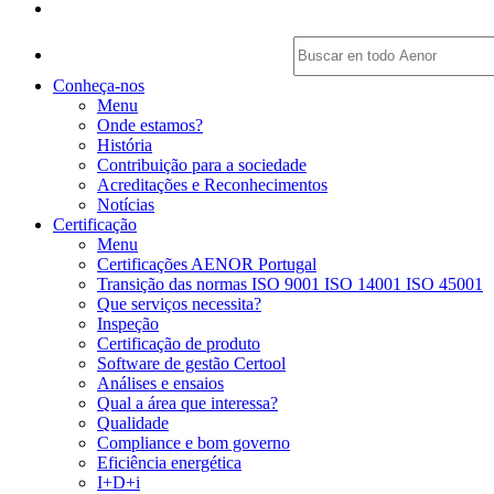
Conheça-nos
Menu
Onde estamos?
História
Contribuição para a sociedade
Acreditações e Reconhecimentos
Notícias
Certificação
Menu
Certificações AENOR Portugal
Transição das normas ISO 9001 ISO 14001 ISO 45001
Que serviços necessita?
Inspeção
Certificação de produto
Software de gestão Certool
Análises e ensaios
Qual a área que interessa?
Qualidade
Compliance e bom governo
Eficiência energética
I+D+i