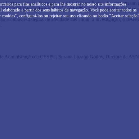
e Universitário de Portugal) e a AENOR em Portugal assinaram um pro
erceiros para fins analíticos e para lhe mostrar no nosso site informações
ão que a AENOR irá desenvolver e a CESPU integrar nos seus programa
 elaborado a partir dos seus hábitos de navegação. Você pode aceitar todos os
 cookies", configurá-los ou rejeitar seu uso clicando no botão "Aceitar seleção"
o a outras estratégias de atividade tais como, a investigação, o dese
.
o de Administração da CESPU;
Susana Lozano Godoy, Diretora da A