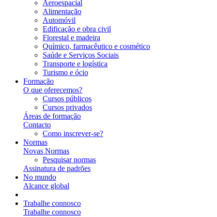
Aeroespacial
Alimentação
Automóvil
Edificação e obra civil
Florestal e madeira
Químico, farmacêutico e cosmético
Saúde e Serviços Sociais
Transporte e logística
Turismo e ócio
Formação
O que oferecemos?
Cursos públicos
Cursos privados
Áreas de formação
Contacto
Como inscrever-se?
Normas
Novas Normas
Pesquisar normas
Assinatura de padrões
No mundo
Alcance global
Trabalhe connosco
Trabalhe connosco