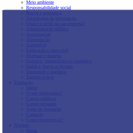
Meio ambiente
Responsabilidade social
Riscos e segurança
Tecnologias da informação
Qual é o perfil da sua empresa?
Administração pública
Aeroespacial
Alimentação
Automóvil
Edificação e obra civil
Florestal e madeira
Químico, farmacêutico e cosmético
Saúde e Serviços Sociais
Transporte e logística
Turismo e ócio
Formação
Menu
O que oferecemos?
Cursos públicos
Cursos privados
Áreas de formação
Contacto
Como inscrever-se?
Normas
Menu