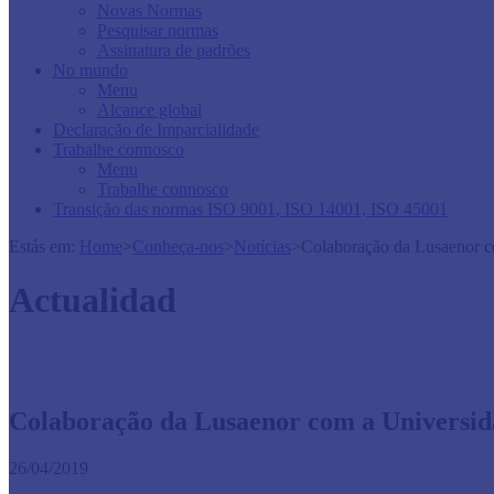
Novas Normas
Pesquisar normas
Assinatura de padrões
No mundo
Menu
Alcance global
Declaração de Imparcialidade
Trabalhe connosco
Menu
Trabalhe connosco
Transição das normas ISO 9001, ISO 14001, ISO 45001
Estás em:
Home
>
Conheça-nos
>
Notícias
>
Colaboração da Lusaenor 
Actualidad
Colaboração da Lusaenor com a Universi
26/04/2019