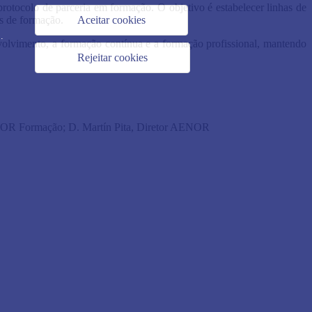
tocolo de parceria em formação. O objetivo é estabelecer linhas de
s de formação.
Aceitar cookies
.
nvolvimento, a formação contínua e a formação profissional, mantendo
Rejeitar cookies
ENOR Formação;
D. Martín Pita, Diretor AENOR