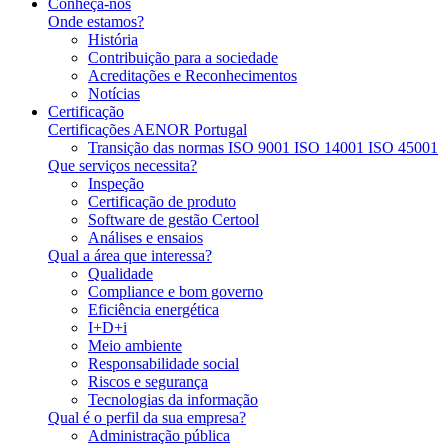
Conheça-nos
Onde estamos?
História
Contribuição para a sociedade
Acreditações e Reconhecimentos
Notícias
Certificação
Certificações AENOR Portugal
Transição das normas ISO 9001 ISO 14001 ISO 45001
Que serviços necessita?
Inspeção
Certificação de produto
Software de gestão Certool
Análises e ensaios
Qual a área que interessa?
Qualidade
Compliance e bom governo
Eficiência energética
I+D+i
Meio ambiente
Responsabilidade social
Riscos e segurança
Tecnologias da informação
Qual é o perfil da sua empresa?
Administração pública