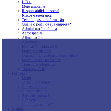
I+D+i
Meio ambiente
Responsabilidade social
Riscos e segurança
Tecnologias da informação
Qual é o perfil da sua empresa?
Administração pública
Aeroespacial
Alimentação
Automóvil
Edificação e obra civil
Florestal e madeira
Químico, farmacêutico e cosmético
Saúde e Serviços Sociais
Transporte e logística
Turismo e ócio
Formação
Menu
O que oferecemos?
Cursos públicos
Cursos privados
Áreas de formação
Contacto
Como inscrever-se?
Normas