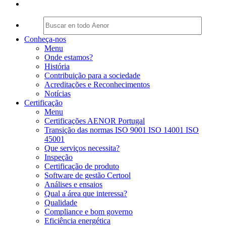
Conheça-nos
Menu
Onde estamos?
História
Contribuição para a sociedade
Acreditações e Reconhecimentos
Notícias
Certificação
Menu
Certificações AENOR Portugal
Transição das normas ISO 9001 ISO 14001 ISO
45001
Que serviços necessita?
Inspeção
Certificação de produto
Software de gestão Certool
Análises e ensaios
Qual a área que interessa?
Qualidade
Compliance e bom governo
Eficiência energética