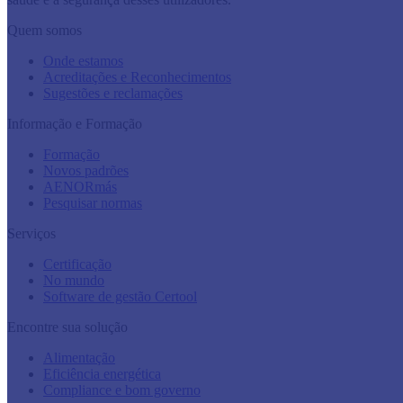
Quem somos
Onde estamos
Acreditações e Reconhecimentos
Sugestões e reclamações
Informação e Formação
Formação
Novos padrões
AENORmás
Pesquisar normas
Serviços
Certificação
No mundo
Software de gestão Certool
Encontre sua solução
Alimentação
Eficiência energética
Compliance e bom governo