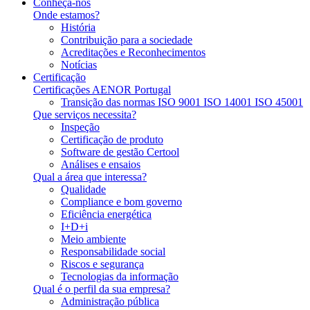
Conheça-nos
Onde estamos?
História
Contribuição para a sociedade
Acreditações e Reconhecimentos
Notícias
Certificação
Certificações AENOR Portugal
Transição das normas ISO 9001 ISO 14001 ISO 45001
Que serviços necessita?
Inspeção
Certificação de produto
Software de gestão Certool
Análises e ensaios
Qual a área que interessa?
Qualidade
Compliance e bom governo
Eficiência energética
I+D+i
Meio ambiente
Responsabilidade social
Riscos e segurança
Tecnologias da informação
Qual é o perfil da sua empresa?
Administração pública