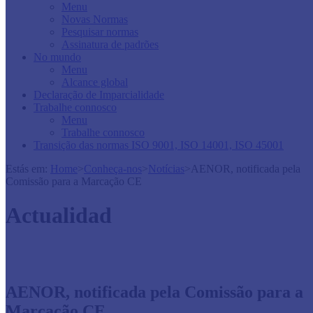
Menu
Novas Normas
Pesquisar normas
Assinatura de padrões
No mundo
Menu
Alcance global
Declaração de Imparcialidade
Trabalhe connosco
Menu
Trabalhe connosco
Transição das normas ISO 9001, ISO 14001, ISO 45001
Estás em:
Home
>
Conheça-nos
>
Notícias
>
AENOR, notificada pela
Comissão para a Marcação CE
Actualidad
AENOR, notificada pela Comissão para a
Marcação CE