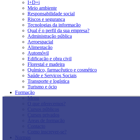
I+D+i
Meio ambiente
Responsabilidade social
Riscos e segurança
Tecnologias da informação
Qual é o perfil da sua empresa?
Administração pública
Aeroespacial
Alimentação
Automóvil
Edificação e obra civil
Florestal e madeira
Químico, farmacêutico e cosmético
Saúde e Serviços Sociais
Transporte e logística
Turismo e ócio
Formação
Menu
O que oferecemos?
Cursos públicos
Cursos privados
Áreas de formação
Contacto
Como inscrever-se?
Normas