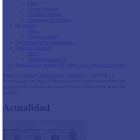
Menu
Novas Normas
Pesquisar normas
Assinatura de padrões
No mundo
Menu
Alcance global
Declaração de Imparcialidade
Trabalhe connosco
Menu
Trabalhe connosco
Transição das normas ISO 9001, ISO 14001, ISO 45001
Estás em:
Home
>
Conheça-nos
>
Notícias
>
A AENOR e a
Universidade de Trás-os-Montes e Alto Douro subscrevem um
protocolo de colaboração para o desenvolvimento de ações em
comum
Actualidad