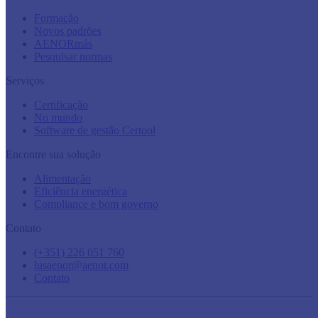
Formação
Novos padrões
AENORmás
Pesquisar normas
Serviços
Certificação
No mundo
Software de gestão Certool
Encontre sua solução
Alimentação
Eficiência energética
Compliance e bom governo
Contato
(+351) 226 051 760
lusaenor@aenor.com
Contato