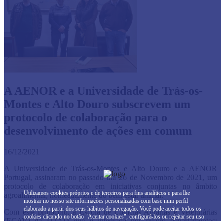
A AENOR e a Universidade de Trás-os-
Montes e Alto Douro subscrevem um
protocolo de colaboração para o
desenvolvimento de ações em comum
16/12/2021
A Universidade de Trás-os-Montes e Alto Douro e a AENOR
Portugal, assinaram no passado dia 26 de Novembro de 2021, um
protocolo de colaboração em iniciativas conjuntas no âmbito
Utilizamos cookies próprios e de terceiros para fins analíticos e para lhe
agroalimentar, nomeadamente do bem-estar animal.
mostrar no nosso site informações personalizadas com base num perfil
elaborado a partir dos seus hábitos de navegação. Você pode aceitar todos os
Com este protocolo, a Escola de Ciências Agrárias e Veterinárias
cookies clicando no botão "Aceitar cookies", configurá-los ou rejeitar seu uso
(ECAV) da UTAD que é integrada por quatro departamentos: