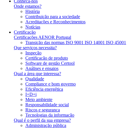
Conheça-nos
Onde estamos?
História
Contribuição para a sociedade
Acreditações e Reconhecimentos
Notícias
Certificação
Certificações AENOR Portugal
Transição das normas ISO 9001 ISO 14001 ISO 45001
Que serviços necessita?
Inspeção
Certificação de produto
Software de gestão Certool
Análises e ensaios
Qual a área que interessa?
Qualidade
Compliance e bom governo
Eficiência energética
I+D+i
Meio ambiente
Responsabilidade social
Riscos e segurança
Tecnologias da informação
Qual é o perfil da sua empresa?
Administração pública