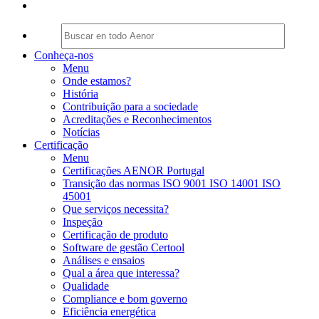
Conheça-nos
Menu
Onde estamos?
História
Contribuição para a sociedade
Acreditações e Reconhecimentos
Notícias
Certificação
Menu
Certificações AENOR Portugal
Transição das normas ISO 9001 ISO 14001 ISO
45001
Que serviços necessita?
Inspeção
Certificação de produto
Software de gestão Certool
Análises e ensaios
Qual a área que interessa?
Qualidade
Compliance e bom governo
Eficiência energética