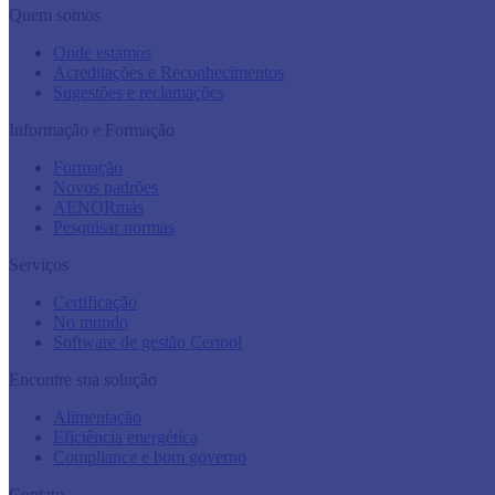
Quem somos
Onde estamos
Acreditações e Reconhecimentos
Sugestões e reclamações
Informação e Formação
Formação
Novos padrões
AENORmás
Pesquisar normas
Serviços
Certificação
No mundo
Software de gestão Certool
Encontre sua solução
Alimentação
Eficiência energética
Compliance e bom governo
Contato