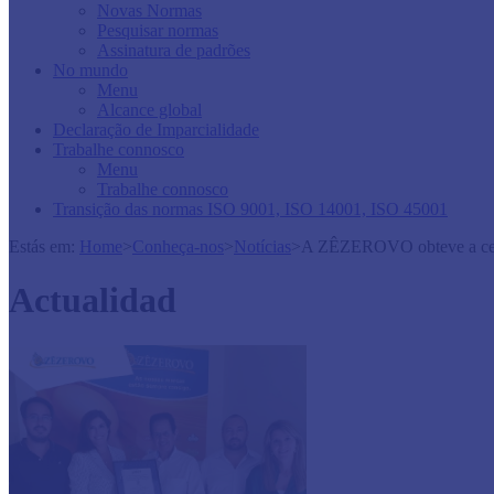
Novas Normas
Pesquisar normas
Assinatura de padrões
No mundo
Menu
Alcance global
Declaração de Imparcialidade
Trabalhe connosco
Menu
Trabalhe connosco
Transição das normas ISO 9001, ISO 14001, ISO 45001
Estás em:
Home
>
Conheça-nos
>
Notícias
>
A ZÊZEROVO obteve a cert
Actualidad