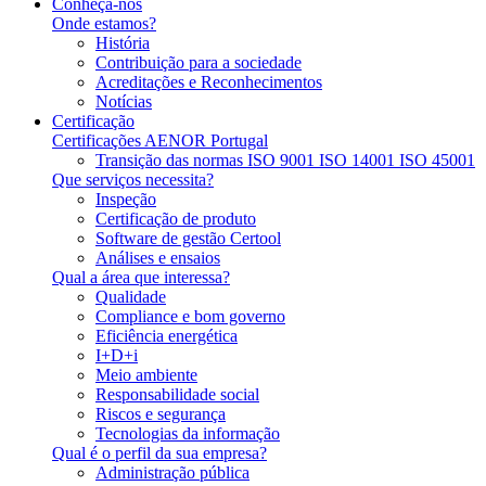
Conheça-nos
Onde estamos?
História
Contribuição para a sociedade
Acreditações e Reconhecimentos
Notícias
Certificação
Certificações AENOR Portugal
Transição das normas ISO 9001 ISO 14001 ISO 45001
Que serviços necessita?
Inspeção
Certificação de produto
Software de gestão Certool
Análises e ensaios
Qual a área que interessa?
Qualidade
Compliance e bom governo
Eficiência energética
I+D+i
Meio ambiente
Responsabilidade social
Riscos e segurança
Tecnologias da informação
Qual é o perfil da sua empresa?
Administração pública