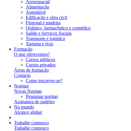
Aeroespacial
Alimentação
Automóvil
Edificação e obra civil
Florestal e madeira
Químico, farmacêutico e cosmético
Saúde e Serviços Sociais
Transporte e logística
Turismo e ócio
Formação
O que oferecemos?
Cursos públicos
Cursos privados
Áreas de formação
Contacto
Como inscrever-se?
Normas
Novas Normas
Pesquisar normas
Assinatura de padrões
No mundo
Alcance global
Trabalhe connosco
Trabalhe connosco