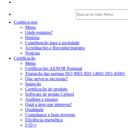
Conheça-nos
Menu
Onde estamos?
História
Contribuição para a sociedade
Acreditações e Reconhecimentos
Notícias
Certificação
Menu
Certificações AENOR Portugal
Transição das normas ISO 9001 ISO 14001 ISO 45001
Que serviços necessita?
Inspeção
Certificação de produto
Software de gestão Certool
Análises e ensaios
Qual a área que interessa?
Qualidade
Compliance e bom governo
Eficiência energética
I+D+i