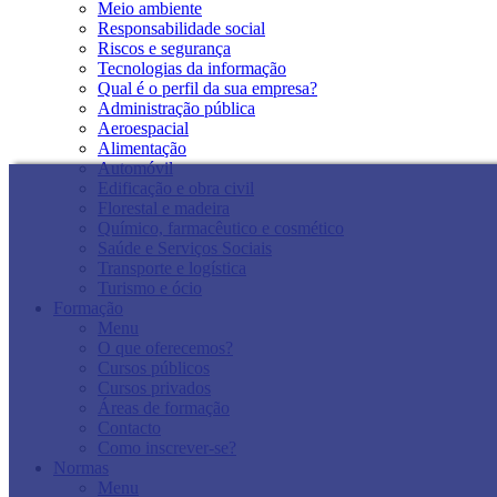
Meio ambiente
Responsabilidade social
Riscos e segurança
Tecnologias da informação
Qual é o perfil da sua empresa?
Administração pública
Aeroespacial
Alimentação
Automóvil
Edificação e obra civil
Florestal e madeira
Químico, farmacêutico e cosmético
Saúde e Serviços Sociais
Transporte e logística
Turismo e ócio
Formação
Menu
O que oferecemos?
Cursos públicos
Cursos privados
Áreas de formação
Contacto
Como inscrever-se?
Normas
Menu