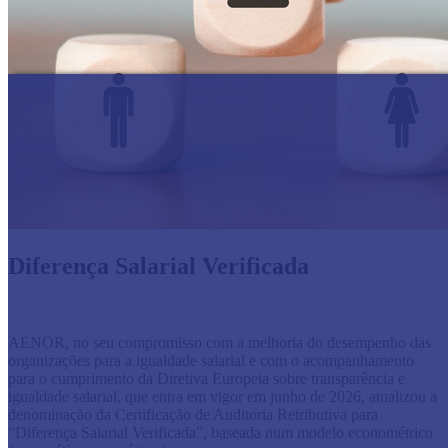
Diferença Salarial Verificada
AENOR, no seu compromisso com a melhoria do desempenho das
organizações para a igualdade salarial e com o acompanhamento
para o cumprimento da Diretiva Europeia sobre transparência e
igualdade salarial, que entra em vigor em junho de 2026, atualizou a
denominação da Certificação de Auditoria Retributiva para
“Diferença Salarial Verificada”, baseada num modelo econométrico