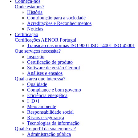
Conheça-nos
Onde estamos?
História
Contribuição para a sociedade
Acreditações e Reconhecimentos
Notícias
Certificação
Certificações AENOR Portugal
Transição das normas ISO 9001 ISO 14001 ISO 45001
Que serviços necessita?
Inspeção
Certificação de produto
Software de gestão Certool
Análises e ensaios
Qual a área que interessa?
Qualidade
Compliance e bom governo
Eficiência energética
I+D+i
Meio ambiente
Responsabilidade social
Riscos e segurança
Tecnologias da informação
Qual é o perfil da sua empresa?
Administração pública