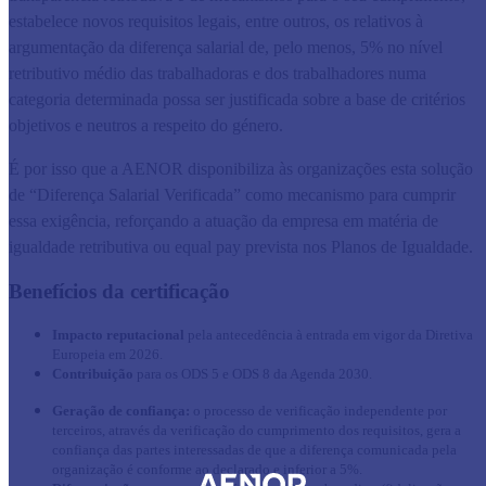
estabelece novos requisitos legais, entre outros, os relativos à
argumentação da diferença salarial de, pelo menos, 5% no nível
retributivo médio das trabalhadoras e dos trabalhadores numa
categoria determinada possa ser justificada sobre a base de critérios
objetivos e neutros a respeito do género.
É por isso que a AENOR disponibiliza às organizações esta solução
de “Diferença Salarial Verificada” como mecanismo para cumprir
essa exigência, reforçando a atuação da empresa em matéria de
igualdade retributiva ou equal pay prevista nos Planos de Igualdade.
Benefícios da certificação
Impacto reputacional
pela antecedência à entrada em vigor da Diretiva
Europeia em 2026.
Contribuição
para os ODS 5 e ODS 8 da Agenda 2030.
Geração de confiança:
o processo de verificação independente por
terceiros, através da verificação do cumprimento dos requisitos, gera a
confiança das partes interessadas de que a diferença comunicada pela
organização é conforme ao declarado e inferior a 5%.