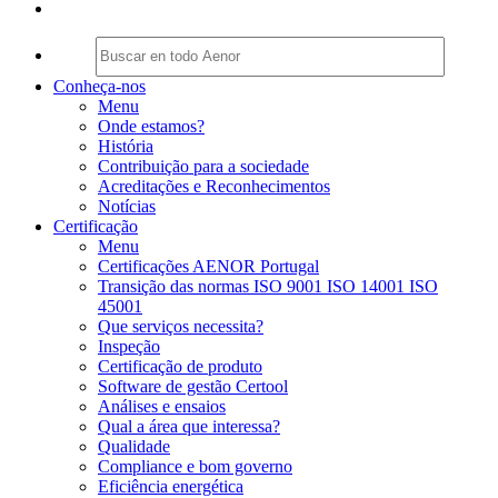
Conheça-nos
Menu
Onde estamos?
História
Contribuição para a sociedade
Acreditações e Reconhecimentos
Notícias
Certificação
Menu
Certificações AENOR Portugal
Transição das normas ISO 9001 ISO 14001 ISO
45001
Que serviços necessita?
Inspeção
Certificação de produto
Software de gestão Certool
Análises e ensaios
Qual a área que interessa?
Qualidade
Compliance e bom governo
Eficiência energética