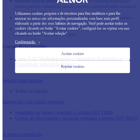
Diferenciação no mercado:
reforço employer branding (fidelização
talento interno e atração do talento externo), potencializando a imagem
de marca empregadora.
Utilizamos cookies próprios e de terceiros para fins analíticos e para lhe
Verificação da atuação
em matéria de igualdade retributiva perante a
mostrar no nosso site informações personalizadas com base num perfil
elaborado a partir dos seus hábitos de navegação. Você pode aceitar todos os
Autoridade do Trabalho.
cookies clicando no botão "Aceitar cookies", configurá-los ou rejeitar seu uso
Compromisso real e eficaz
com a ação a favor da igualdade de
clicando no botão "Aceitar seleção".
tratamento entre mulheres e homens
Configuração
>
Cursos Relacionados
Aceitar cookies
Curso S-02 Workshop prático:
Igualdade Retributiva e
Disparidade salarial de Género
Rejeitar cookies
Setores relacionados
​Todos os setores
Integração com outros sistemas
Igualdade de género segundo a norma ISO 53800
Gestão da diversidade e inclusão segundo a norma ISO 30415
A nossa experiência