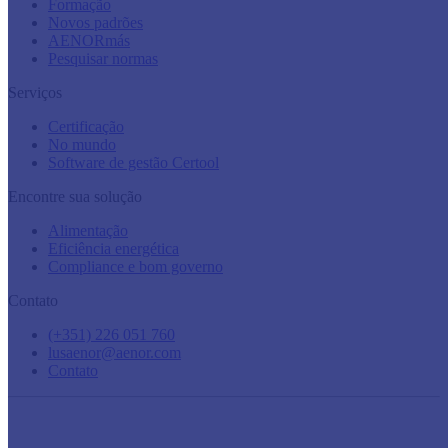
Formação
Novos padrões
AENORmás
Pesquisar normas
Serviços
Certificação
No mundo
Software de gestão Certool
Encontre sua solução
Alimentação
Eficiência energética
Compliance e bom governo
Contato
(+351) 226 051 760
lusaenor@aenor.com
Contato