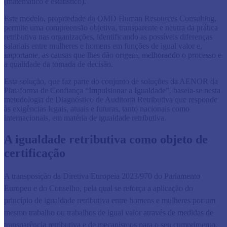
(matemático e estatístico).
Este modelo, propriedade da OMD Human Resources Consulting,
permite uma compreensão objetiva, transparente e neutra da prática
retributiva nas organizações, identificando as possíveis diferenças
salariais entre mulheres e homens em funções de igual valor e,
importante, as causas que lhes dão origem, melhorando o processo e
a qualidade da tomada de decisão.
Esta solução, que faz parte do conjunto de soluções da AENOR da
Plataforma de Confiança “Impulsionar a Igualdade”, baseia-se nesta
metodologia de Diagnóstico de Auditoria Retributiva que responde
às exigências legais, atuais e futuras, tanto nacionais como
internacionais, em matéria de igualdade retributiva.
A igualdade retributiva como objeto de
certificação
A transposição da Diretiva Europeia 2023/970 do Parlamento
Europeu e do Conselho, pela qual se reforça a aplicação do
princípio de igualdade retributiva entre homens e mulheres por um
mesmo trabalho ou trabalhos de igual valor através de medidas de
transparência retributiva e de mecanismos para o seu cumprimento,