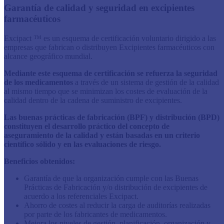
​​​​​​​​​​​​​​​​​​​​​​​​​​Garantía de calidad y seguridad en excipientes
farmacéuticos
Excipact ™ es un esquema de certificación voluntario dirigido a las
empresas que fabrican o distribuyen Excipientes farmacéuticos con
alcance geográfico mundial.​
Mediante este esquema de certificación se refuerza la seguridad
de los medicamentos
a través de un sistema de gestión de la calidad
al mismo tiempo que se minimizan los costes de evaluación de la
calidad dentro de la cadena de suministro de excipientes.
Las buenas prácticas de fabricación (BPF) y distribución (BPD)
constituyen el desarrollo práctico del concepto de
aseguramiento de la calidad y están basadas en un criterio
científico sólido y en las evaluaciones de riesgo.
Beneficios obtenidos:
Garantía de que la organización cumple con las Buenas
Prácticas de Fabricación y/o distribución de excipientes de
acuerdo a los referenciales Excipact.
Ahorro de costes al reducir la carga de auditorías realizadas
por parte de los fabricantes de medicamentos.
Mejora los niveles de gestión, planificación, organización y