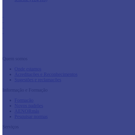
Quem somos
Onde estamos
Acreditações e Reconhecimentos
Sugestões e reclamações
Informação e Formação
Formação
Novos padrões
AENORmás
Pesquisar normas
Serviços