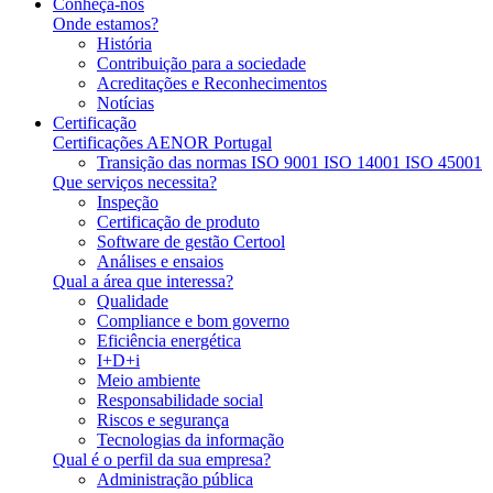
Conheça-nos
Onde estamos?
História
Contribuição para a sociedade
Acreditações e Reconhecimentos
Notícias
Certificação
Certificações AENOR Portugal
Transição das normas ISO 9001 ISO 14001 ISO 45001
Que serviços necessita?
Inspeção
Certificação de produto
Software de gestão Certool
Análises e ensaios
Qual a área que interessa?
Qualidade
Compliance e bom governo
Eficiência energética
I+D+i
Meio ambiente
Responsabilidade social
Riscos e segurança
Tecnologias da informação
Qual é o perfil da sua empresa?
Administração pública