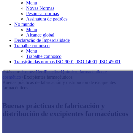
Menu
Novas Normas
Pesquisar normas
Assinatura de padrões
No mundo
Menu
Alcance global
Declaração de Imparcialidade
Trabalhe connosco
Menu
Trabalhe connosco
Transição das normas ISO 9001, ISO 14001, ISO 45001
Estás em:
Home
>
Certificação
>
Químico, farmacêutico e
cosmético
>
Excipientes farmacéuticos
Buenas prácticas de fabricación y distribución de excipientes
farmacéuticos
Buenas prácticas de fabricación y
distribución de excipientes farmacéuticos