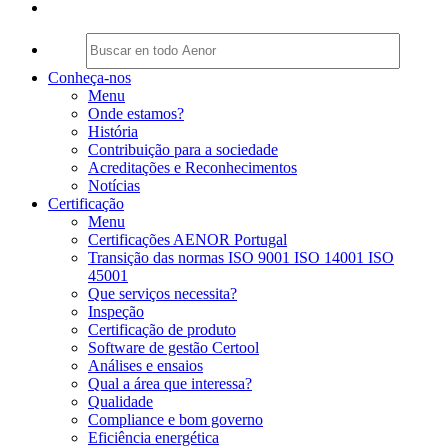
Conheça-nos
Menu
Onde estamos?
História
Contribuição para a sociedade
Acreditações e Reconhecimentos
Notícias
Certificação
Menu
Certificações AENOR Portugal
Transição das normas ISO 9001 ISO 14001 ISO
45001
Que serviços necessita?
Inspeção
Certificação de produto
Software de gestão Certool
Análises e ensaios
Qual a área que interessa?
Qualidade
Compliance e bom governo
Eficiência energética