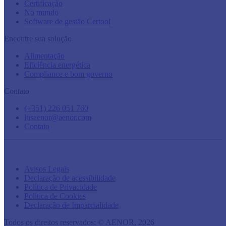
Certificação
No mundo
Software de gestão Certool
Encontre sua solução
Alimentação
Eficiência energética
Compliance e bom governo
Contato
(+351) 226 051 760
lusaenor@aenor.com
Contato
Avisos Legais
Declaração de acessibilidade
Política de Privacidade
Política de Cookies
Declaração de Imparcialidade
Todos os direitos reservados: © AENOR,
2026