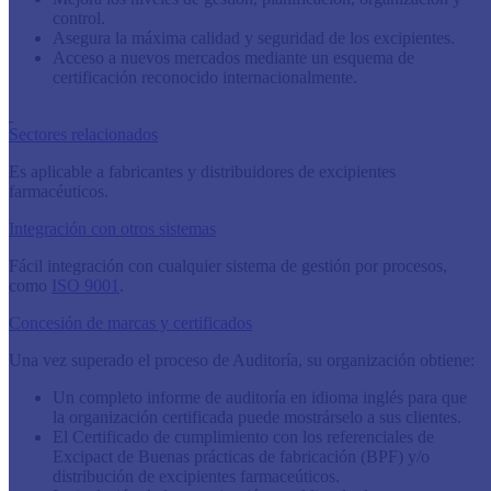
control.
Asegura la máxima calidad y seguridad de los excipientes.
Acceso a nuevos mercados mediante un esquema de
certificación reconocido internacionalmente.
Sectores relacionados
Es aplicable a fabricantes y distribuidores de excipientes
farmacéuticos.
Integración con otros sistemas
Fácil integración con cualquier sistema de gestión por procesos,
como
ISO 9001
.
Concesión de marcas y certificados
Una vez superado el proceso de Auditoría, su organización obtiene:
Un completo informe de auditoría en idioma inglés para que
la organización certificada puede mostrárselo a sus clientes.
El Certificado de cumplimiento con los referenciales de
Excipact de Buenas prácticas de fabricación (BPF) y/o
distribución de excipientes farmaceúticos.