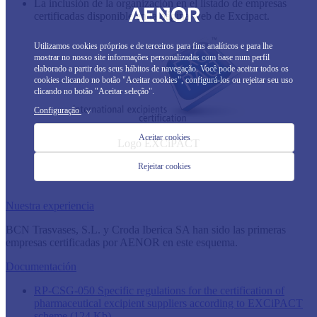
La inclusión de la organización en el listado de empresas
certificadas disponible en la página web de Excipact.
Utilizamos cookies próprios e de terceiros para fins analíticos e para lhe
mostrar no nosso site informações personalizadas com base num perfil
elaborado a partir dos seus hábitos de navegação. Você pode aceitar todos os
cookies clicando no botão "Aceitar cookies", configurá-los ou rejeitar seu uso
clicando no botão "Aceitar seleção".
Configuração
>
Aceitar cookies
Logo EXCiPACT​
Rejeitar cookies
​
​​
Nuestra experiencia
BCN Trasvases, S.L. y Croda Iberica SA han sido las primeras
empresas certificadas por AENOR en este esquema.
Documentación
RP-CSG-050
Specific regulations for the certification of
pharmaceutical excipient suppliers according to EXCiPACT
scheme
(124 Kb)