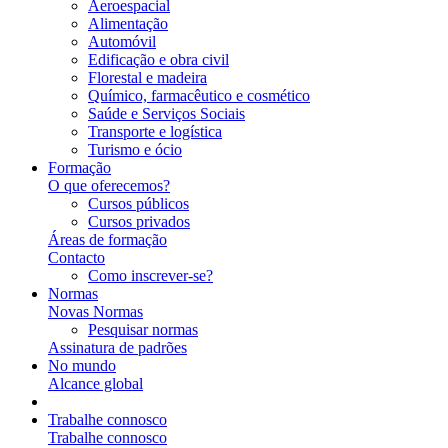
Aeroespacial
Alimentação
Automóvil
Edificação e obra civil
Florestal e madeira
Químico, farmacêutico e cosmético
Saúde e Serviços Sociais
Transporte e logística
Turismo e ócio
Formação
O que oferecemos?
Cursos públicos
Cursos privados
Áreas de formação
Contacto
Como inscrever-se?
Normas
Novas Normas
Pesquisar normas
Assinatura de padrões
No mundo
Alcance global
Trabalhe connosco
Trabalhe connosco