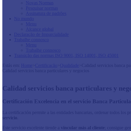
Novas Normas
Pesquisar normas
Assinatura de padrões
No mundo
Menu
Alcance global
Declaração de Imparcialidade
Trabalhe connosco
Menu
Trabalhe connosco
Transição das normas ISO 9001, ISO 14001, ISO 45001
Estás em:
Home
>
Certificação
>
Qualidade
>
Calidad servicios banca pa
Calidad servicios banca particulares y negocios
Calidad servicios banca particulares y neg
​​​​​​​​​​​​​​​​​​​​​​Certificación Excelencia en el servicio Banca Part
La certificación permite a las entidades bancarias, ordenar todos los p
servicio
.
Este servicio excelente tiende a
vin­cular más al cliente
; consigue gen