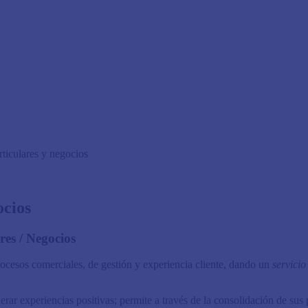
rticulares y negocios
ocios
iculares / Negocios
rocesos comerciales, de gestión y experien­cia cliente, dando un
servicio
e­rar experiencias positivas; permite a través de la consolidación de sus p