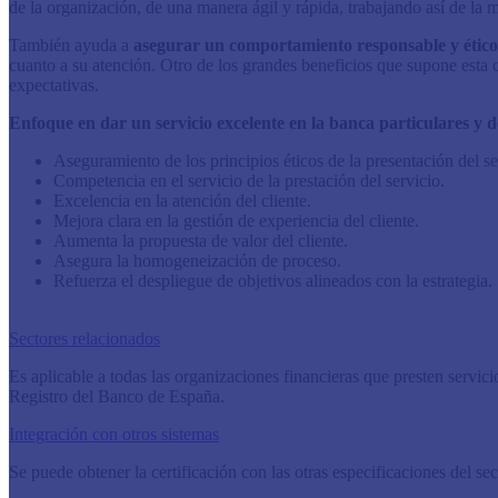
de la organización, de una manera ágil y rápida, trabajando así de la m
También ayuda a
asegurar un com­portamiento responsable y ético 
cuanto a su aten­ción. Otro de los grandes beneficios que supone esta c
expectativas.​
Enfoque en dar un servicio excelente en la banca particulares y d
Aseguramiento de los principios éticos de la presentación del se
Competencia en el servicio de la prestación del servicio.
Excelencia en la atención del cliente.
Mejora clara en la gestión de experiencia del cliente.
Aumenta la propuesta de valor del cliente.
Asegura la homogeneización de proceso.
Refuerza el despliegue de objetivos alineados con la estrategia.
Sectores relacionados
Es aplicable a todas las organizaciones financieras que presten servic
Registro del Banco de España.​
Integración con otros sistemas
​Se puede obtener la certificación con las otras especificaciones del 