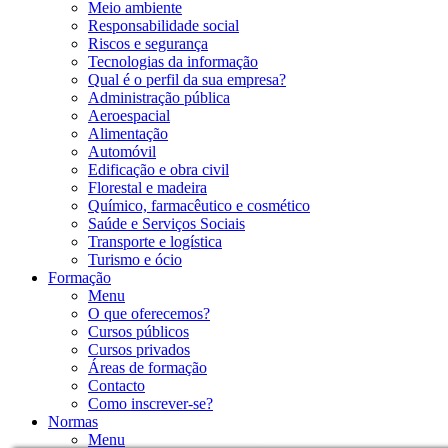
Meio ambiente
Responsabilidade social
Riscos e segurança
Tecnologias da informação
Qual é o perfil da sua empresa?
Administração pública
Aeroespacial
Alimentação
Automóvil
Edificação e obra civil
Florestal e madeira
Químico, farmacêutico e cosmético
Saúde e Serviços Sociais
Transporte e logística
Turismo e ócio
Formação
Menu
O que oferecemos?
Cursos públicos
Cursos privados
Áreas de formação
Contacto
Como inscrever-se?
Normas
Menu