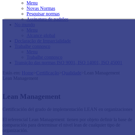
Menu
Novas Normas
Pesquisar normas
Assinatura de padrões
No mundo
Menu
Alcance global
Declaração de Imparcialidade
Trabalhe connosco
Menu
Trabalhe connosco
Transição das normas ISO 9001, ISO 14001, ISO 45001
Estás em:
Home
>
Certificação
>
Qualidade
>
Lean Management
Lean Management
Lean Management
​Certificación del grado de implementación LEAN en organizaciones
El referencial Lean Management tienen por objeto definir la base de
comparación para determinar el nivel lean de cualquier tipo de
organización.