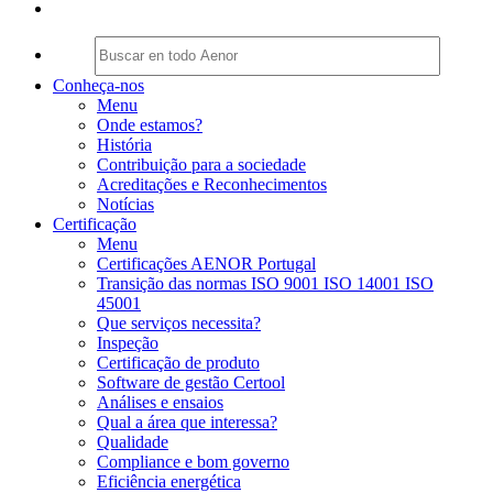
Conheça-nos
Menu
Onde estamos?
História
Contribuição para a sociedade
Acreditações e Reconhecimentos
Notícias
Certificação
Menu
Certificações AENOR Portugal
Transição das normas ISO 9001 ISO 14001 ISO
45001
Que serviços necessita?
Inspeção
Certificação de produto
Software de gestão Certool
Análises e ensaios
Qual a área que interessa?
Qualidade
Compliance e bom governo
Eficiência energética