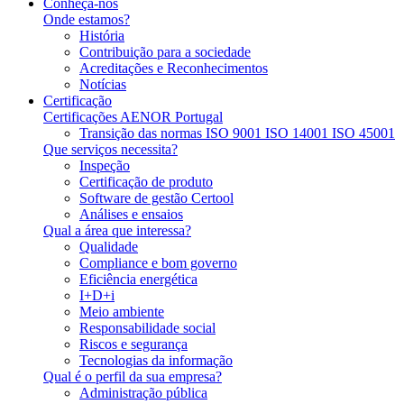
Conheça-nos
Onde estamos?
História
Contribuição para a sociedade
Acreditações e Reconhecimentos
Notícias
Certificação
Certificações AENOR Portugal
Transição das normas ISO 9001 ISO 14001 ISO 45001
Que serviços necessita?
Inspeção
Certificação de produto
Software de gestão Certool
Análises e ensaios
Qual a área que interessa?
Qualidade
Compliance e bom governo
Eficiência energética
I+D+i
Meio ambiente
Responsabilidade social
Riscos e segurança
Tecnologias da informação
Qual é o perfil da sua empresa?
Administração pública