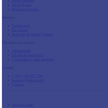
Novos padrões
AENORmás
Pesquisar normas
Serviços
Certificação
No mundo
Software de gestão Certool
Encontre sua solução
Alimentação
Eficiência energética
Compliance e bom governo
Contato
(+351) 226 051 760
lusaenor@aenor.com
Contato
Avisos Legais