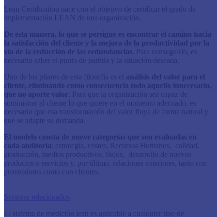
Lean Certification nace con el objetivo de certificar el grado de
implementación LEAN de una organización.
De esta manera, lo que se persigue es encontrar el camino hacia
la satisfacción del cliente y la mejora de la productividad por la
vía de la reducción de las redundancias
. Para conseguirlo, es
necesario saber el punto de partida y la situación deseada.
Uno de los pilares de esta filosofía es el
análisis del valor para el
cliente, eliminando como consecuencia todo aquello innecesario,
que no aporte valor
. Para que la organización sea capaz de
suministrar al cliente lo que quiere en el momento adecuado, es
necesario que esa transformación del valor fluya de forma natural y
que se adapte su demanda.
El modelo consta de nueve categorías que son evaluadas en
cada auditoría
: estrategia, costes, Recursos Humanos, calidad,
producción, medios productivos, flujos, desarrollo de nuevos
productos o servicios y, por último, relaciones exteriores, tanto con
proveedores como con clientes.
Sectores relacionados
​El sistema de medición lean es aplicable a cualquier tipo de