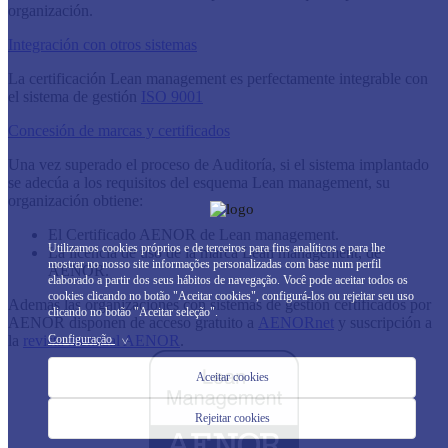
organización.
Integración con otros sistemas
​La certificación Lean management es perfectamente integrable con
el sistema de gestión
ISO 9001
Concesión de marcas y certificados
​Una vez superado el proceso de Auditoría, si el sistema implantado
se adecúa a los requisitos del esquema Lean management, su
organización obtiene:
El Certificado AENOR de Lean management.
Utilizamos cookies próprios e de terceiros para fins analíticos e para lhe
La licencia de uso de la marca Lean management, de
mostrar no nosso site informações personalizadas com base num perfil
AENOR.
elaborado a partir dos seus hábitos de navegação. Você pode aceitar todos os
cookies clicando no botão "Aceitar cookies", configurá-los ou rejeitar seu uso
Además las organizaciones con sistemas de gestión certificados por
clicando no botão "Aceitar seleção".
AENOR disponen de acceso gratuito a
AENORnet
y suscripción a
la
revista mensual AENOR
.
Configuração
>
Aceitar cookies
Rejeitar cookies