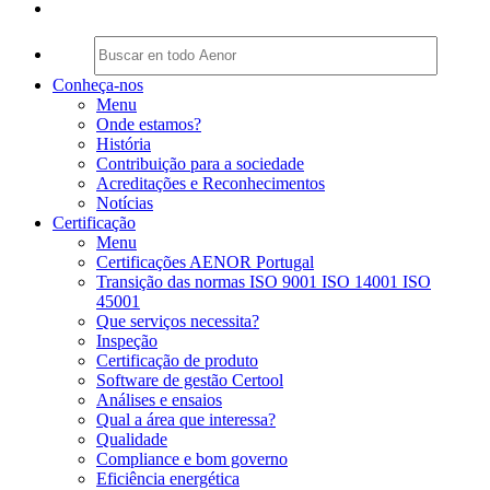
Conheça-nos
Menu
Onde estamos?
História
Contribuição para a sociedade
Acreditações e Reconhecimentos
Notícias
Certificação
Menu
Certificações AENOR Portugal
Transição das normas ISO 9001 ISO 14001 ISO
45001
Que serviços necessita?
Inspeção
Certificação de produto
Software de gestão Certool
Análises e ensaios
Qual a área que interessa?
Qualidade
Compliance e bom governo
Eficiência energética