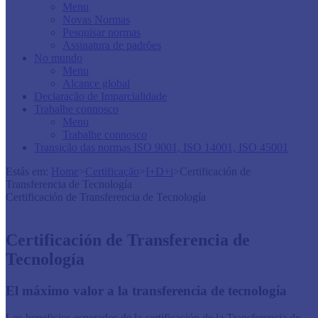
Menu
Novas Normas
Pesquisar normas
Assinatura de padrões
No mundo
Menu
Alcance global
Declaração de Imparcialidade
Trabalhe connosco
Menu
Trabalhe connosco
Transição das normas ISO 9001, ISO 14001, ISO 45001
Estás em:
Home
>
Certificação
>
I+D+i
>
Certificación de
Transferencia de Tecnología
Certificación de Transferencia de Tecnología
Certificación de Transferencia de
Tecnología
​​​​​​​​​​​​​​​​​​​​​​​​El máximo valor a la transferencia de tecnología
Los beneficios esperados de la certificación de la Transferencia de