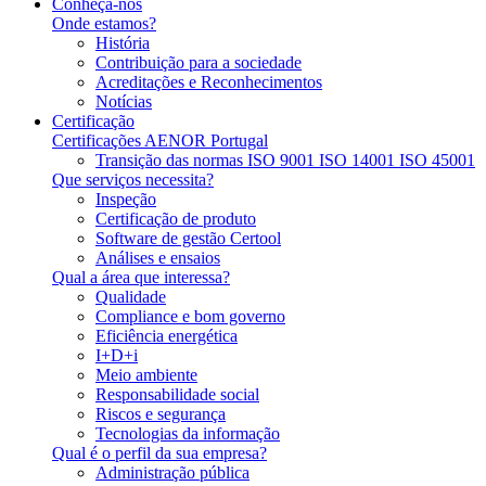
Conheça-nos
Onde estamos?
História
Contribuição para a sociedade
Acreditações e Reconhecimentos
Notícias
Certificação
Certificações AENOR Portugal
Transição das normas ISO 9001 ISO 14001 ISO 45001
Que serviços necessita?
Inspeção
Certificação de produto
Software de gestão Certool
Análises e ensaios
Qual a área que interessa?
Qualidade
Compliance e bom governo
Eficiência energética
I+D+i
Meio ambiente
Responsabilidade social
Riscos e segurança
Tecnologias da informação
Qual é o perfil da sua empresa?
Administração pública