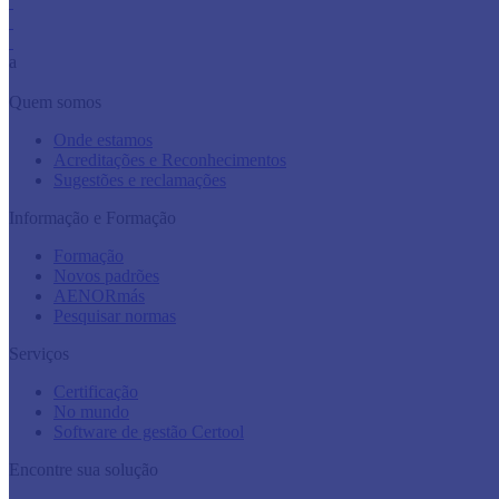
a
Quem somos
Onde estamos
Acreditações e Reconhecimentos
Sugestões e reclamações
Informação e Formação
Formação
Novos padrões
AENORmás
Pesquisar normas
Serviços
Certificação
No mundo
Software de gestão Certool
Encontre sua solução