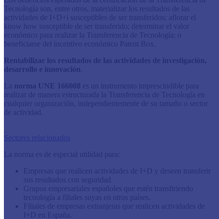
Tecnología son, entre otros, materializar los resultados de las
actividades de I+D+i susceptibles de ser transferidos; aflorar el
know how susceptible de ser transferido; determinar el valor
económico para realizar la Transferencia de Tecnología; o
beneficiarse del incentivo económico Patent Box.
Rentabilizar los resultados de las actividades de investigación,
desarrollo e innovación
.
La
norma UNE
166008
es un instrumento imprescindible para
realizar de manera estructurada la Transferencia de Tecnología en
cualquier organización, independientemente de su tamaño o sector
de actividad.​
Sectores relacionados
La norma es de especial utilidad para:
Empresas que realicen actividades de I+D y deseen transferir
sus resultados con seguridad.
Grupos empresariales españoles que estén transfiriendo
tecnología a filiales suyas en otros países.
Filiales de empresas extranjeras que realicen actividades de
I+D en España.