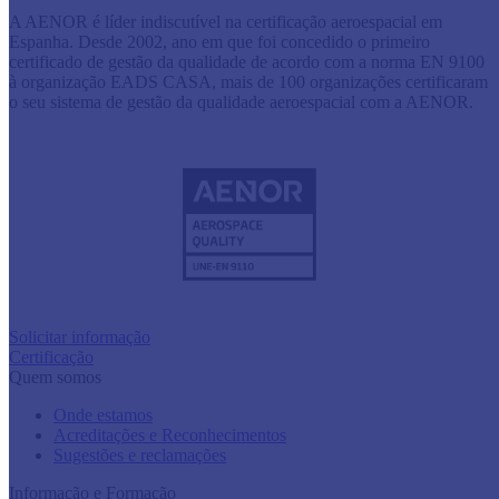
A AENOR é líder indiscutível na certificação aeroespacial em
Espanha. Desde 2002, ano em que foi concedido o primeiro
certificado de gestão da qualidade de acordo com a norma EN 9100
à organização EADS CASA, mais de 100 organizações certificaram
o seu sistema de gestão da qualidade aeroespacial com a AENOR.
Solicitar informação
Certificação
Quem somos
Onde estamos
Acreditações e Reconhecimentos
Sugestões e reclamações
Informação e Formação