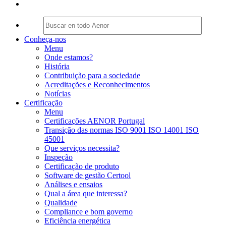
Conheça-nos
Menu
Onde estamos?
História
Contribuição para a sociedade
Acreditações e Reconhecimentos
Notícias
Certificação
Menu
Certificações AENOR Portugal
Transição das normas ISO 9001 ISO 14001 ISO
45001
Que serviços necessita?
Inspeção
Certificação de produto
Software de gestão Certool
Análises e ensaios
Qual a área que interessa?
Qualidade
Compliance e bom governo
Eficiência energética