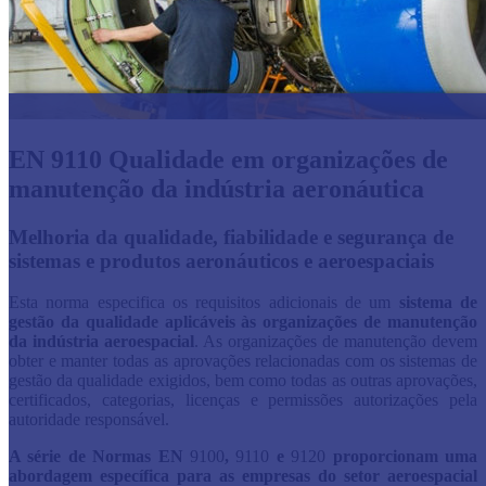
EN 9110 Qualidade em organizações de
manutenção da indústria aeronáutica
​​​​​​​​​​​​​​​​​​​​​​​​​​​​​​​​​​​​​​​​​​​​​​​​​​Melhoria da qualidade, fiabilidade e segurança de
sistemas e produtos aeronáuticos e aeroespaciais
Esta norma especifica os requisitos adicionais de um
sistema de
gestão da qualidade aplicáveis às organizações de manutenção
da indústria aeroespacial
. As organizações de manutenção devem
obter e manter todas as aprovações relacionadas com os sistemas de
gestão da qualidade exigidos, bem como todas as outras aprovações,
certificados, categorias, licenças e permissões autorizações pela
autoridade responsável.
A série de Normas EN
9100
,
9110
e
9120
proporcionam uma
abordagem específica para as empresas do setor aeroespacial