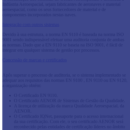
Indústria Aeroespacial, sejam fabricantes de aeronaves e material
aeroespacial, como os seus fornecedores de material e de
componentes incorporados nestas naves.
Integração com outros sistemas
Devido à sua estrutura, a norma EN 9110 é baseada na norma ISO
9001 sendo indispensável efetuar uma auditoria conjunta de ambas
as normas. Dado que a EN 9110 se baseia na ISO 9001, ​é fácil de
integrar em qualquer sistema de gestão por processos.
Concessão de marcas e certificados
Após superar o processo de auditoria, se o sistema implementado se
adequar aos requisitos das normas EN 9100 , EN 9110 ou EN 9120,
a organização obtém:
O Certificado EN 9110.
O Certificado AENOR de Sistemas de Gestão da Qualidade.
A licença de utilização da marca Qualidade Aeroespacial, da
AENOR.
O Certificado IQNet, passaporte para o acesso internacional
da sua certificação. Com ele, o seu certificado AENOR será
reconhecido pelas entidades de certificação líderes no âmbito