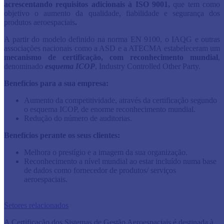
acrescentando requisitos adicionais à ISO 9001,
que tem como
objetivo o aumento da qualidade, fiabilidade e segurança dos
produtos aeroespaciais
.
A partir do modelo definido na norma EN 9100, o IAQG e outras
associações nacionais como a ASD e a ATECMA estabeleceram um
mecanismo de certificação, com reconhecimento mundial
,
denominado
esquema ICOP
, Industry Controlled Other Party.
Benefícios para a sua empresa:
Aumento da competitividade, através da certificação segundo
o esquema ICOP, de enorme reconhecimento mundial.
Redução do número de auditorias.
Benefícios perante os seus clientes:
Melhora o prestígio e a imagem da sua organização.
Reconhecimento a nível mundial ao estar incluído numa base
de dados como fornecedor de produtos/ serviços
aeroespaciais.
Setores relacionados
A Certificação dos Sistemas de Gestão Aeroespaciais é destinada à