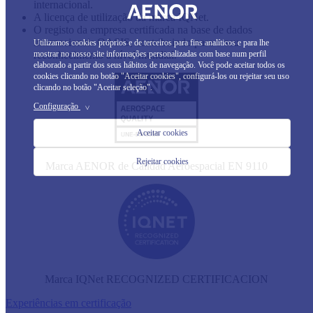
internacional.
A licença de utilização da marca IQNet.
O registo da empresa certificada na base de dados
internacionais OASIS, contribuindo para o seu
Utilizamos cookies próprios e de terceiros para fins analíticos e para lhe
mostrar no nosso site informações personalizadas com base num perfil
reconhecimento a nível mundial.
elaborado a partir dos seus hábitos de navegação. Você pode aceitar todos os
cookies clicando no botão "Aceitar cookies", configurá-los ou rejeitar seu uso
clicando no botão "Aceitar seleção".
Configuração
>
Aceitar cookies
Rejeitar cookies
Marca AENOR de Calidad Aeroespacial EN 9110
Marca IQNet RECOGNIZED CERTIFICACION
Experiências em certificação