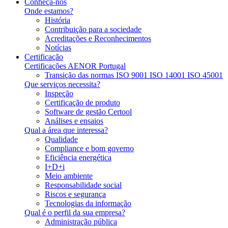
Conheça-nos
Onde estamos?
História
Contribuição para a sociedade
Acreditações e Reconhecimentos
Notícias
Certificação
Certificações AENOR Portugal
Transição das normas ISO 9001 ISO 14001 ISO 45001
Que serviços necessita?
Inspeção
Certificação de produto
Software de gestão Certool
Análises e ensaios
Qual a área que interessa?
Qualidade
Compliance e bom governo
Eficiência energética
I+D+i
Meio ambiente
Responsabilidade social
Riscos e segurança
Tecnologias da informação
Qual é o perfil da sua empresa?
Administração pública