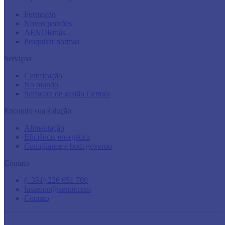
Formação
Novos padrões
AENORmás
Pesquisar normas
Serviços
Certificação
No mundo
Software de gestão Certool
Encontre sua solução
Alimentação
Eficiência energética
Compliance e bom governo
Contato
(+351) 226 051 760
lusaenor@aenor.com
Contato