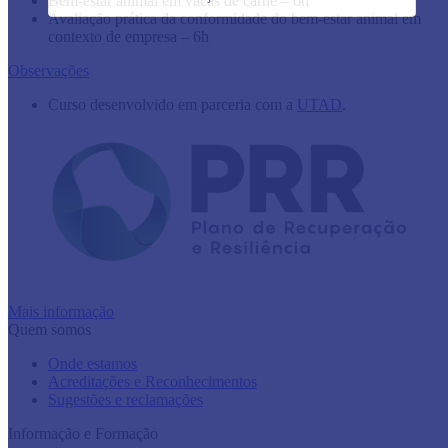
Bem-estar animal em vacas de carne – 6h
Avaliação prática da conformidade do bem-estar animal em
contexto de empresa – 6h
Observações
​Curso desenvolvido em parceria com a
UTAD
.
Mais informação
Quem somos
Onde estamos
Acreditações e Reconhecimentos
Sugestões e reclamações
Informação e Formação