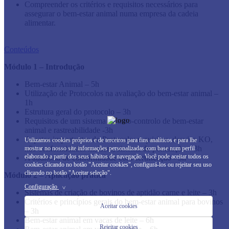
Compreender os critérios e requisitos necessários para
assegurar o bem-estar animal numa empresa da cadeia
alimentar.
Conteúdos
Módulo 1 – Introdução
Bem-estar Animal – 5h
Utilização de Protocolos na avaliação do bem-estar animal –
1h
Estrutura geral do protocolo – 3h
Requisitos de um sistema de auto-controlo de bem-estar
animal e rastreabilidade -3h
Aspetos importantes do Protocolo: requisitos, desvios KO,
Utilizamos cookies próprios e de terceiros para fins analíticos e para lhe
não conformidades maiores, sistema de pontuação – 3h
mostrar no nosso site informações personalizadas com base num perfil
elaborado a partir dos seus hábitos de navegação. Você pode aceitar todos os
A auditoria de conformidade com certificação - 3h
cookies clicando no botão "Aceitar cookies", configurá-los ou rejeitar seu uso
clicando no botão "Aceitar seleção".
Módulo 2 – Aplicação prática
Configuração
>
Sistemas de criação de bovinos de aptidão carne e leite – 3h
Critérios e princípios gerais do bem-estar animal para bovinos
Aceitar cookies
– 3h
Bem-estar animal em vacas de leite – 6h
Rejeitar cookies