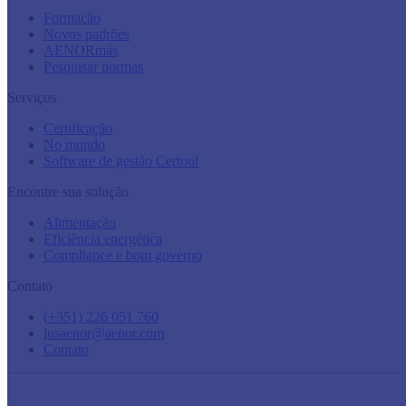
Formação
Novos padrões
AENORmás
Pesquisar normas
Serviços
Certificação
No mundo
Software de gestão Certool
Encontre sua solução
Alimentação
Eficiência energética
Compliance e bom governo
Contato
(+351) 226 051 760
lusaenor@aenor.com
Contato