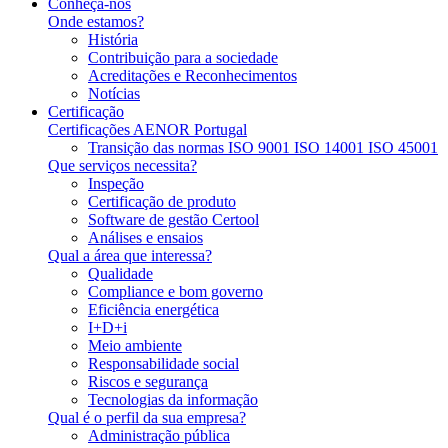
Conheça-nos
Onde estamos?
História
Contribuição para a sociedade
Acreditações e Reconhecimentos
Notícias
Certificação
Certificações AENOR Portugal
Transição das normas ISO 9001 ISO 14001 ISO 45001
Que serviços necessita?
Inspeção
Certificação de produto
Software de gestão Certool
Análises e ensaios
Qual a área que interessa?
Qualidade
Compliance e bom governo
Eficiência energética
I+D+i
Meio ambiente
Responsabilidade social
Riscos e segurança
Tecnologias da informação
Qual é o perfil da sua empresa?
Administração pública