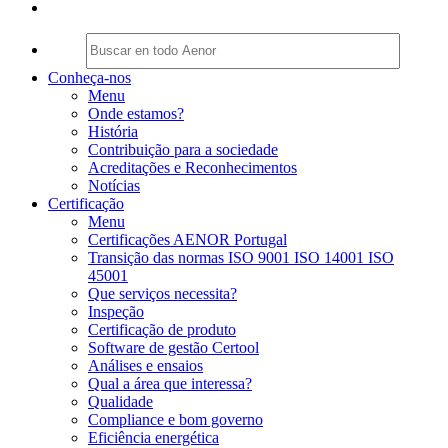
Conheça-nos
Menu
Onde estamos?
História
Contribuição para a sociedade
Acreditações e Reconhecimentos
Notícias
Certificação
Menu
Certificações AENOR Portugal
Transição das normas ISO 9001 ISO 14001 ISO
45001
Que serviços necessita?
Inspeção
Certificação de produto
Software de gestão Certool
Análises e ensaios
Qual a área que interessa?
Qualidade
Compliance e bom governo
Eficiência energética