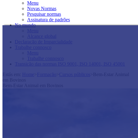
Menu
Novas Normas
Pesquisar normas
Assinatura de padrões
No mundo
Menu
Alcance global
Declaração de Imparcialidade
Trabalhe connosco
Menu
Trabalhe connosco
Transição das normas ISO 9001, ISO 14001, ISO 45001
Estás em:
Home
>
Formação
>
Cursos públicos
>
Bem-Estar Animal
em Bovinos
Bem-Estar Animal em Bovinos