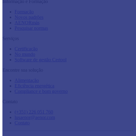
Informação e Formação
Formação
Novos padrões
AENORmás
Pesquisar normas
Serviços
Certificação
No mundo
Software de gestão Certool
Encontre sua solução
Alimentação
Eficiência energética
Compliance e bom governo
Contato
(+351) 226 051 760
lusaenor@aenor.com
Contato