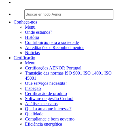
Conheça-nos
Menu
Onde estamos?
História
Contribuição para a sociedade
Acreditações e Reconhecimentos
Notícias
Certificação
Menu
Certificações AENOR Portugal
Transição das normas ISO 9001 ISO 14001 ISO
45001
Que serviços necessita?
Inspeção
Certificação de produto
Software de gestão Certool
Análises e ensaios
Qual a área que interessa?
Qualidade
Compliance e bom governo
Eficiência energética