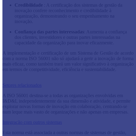
Credibilidade
: A certificação dos sistemas de gestão da
inovação confere reconhecimento e credibilidade à
organização, demonstrando o seu empenhamento na
inovação.
Confiança das partes interessadas
: Aumenta a confiança
dos clientes, investidores e outras partes interessadas na
capacidade da organização para inovar eficazmente.
A implementação e certificação de um Sistema de Gestão de acordo
com a norma ISO 56001 não só ajudará a gerir a inovação de forma
mais eficaz, como também trará um valor significativo à organização
em termos de competitividade, eficiência e sustentabilidade.
Setores relacionados
A ISO 56001 destina-se a todas as organizações envolvidas em
I&D&I, independentemente da sua dimensão e atividade, e permite
explorar novas formas de inovação em colaboração, centrando-se
num leque mais vasto de organizações e não apenas em empresas.
Integração com outros sistemas
Esta norma está associada a outras normas de sistemas de gestão,