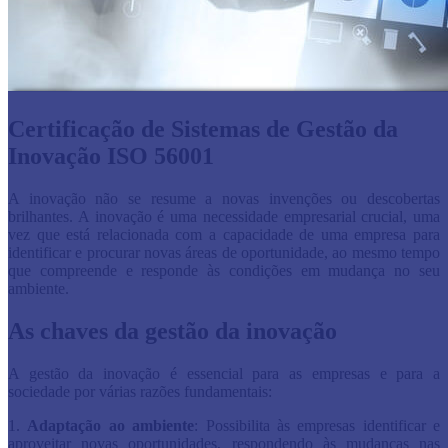
Certificação de Sistemas de Gestão da
Inovação ISO 56001
A inovação não se resume a novas invenções ou descobertas
brilhantes. A inovação é uma necessidade empresarial crucial, uma
vez que está relacionada com a capacidade de uma empresa para
identificar e procurar novas áreas de oportunidade, ao mesmo tempo
que compreende e responde às condições em mudança no seu
ambiente.
As chaves da gestão da inovação
A gestão da inovação é essencial para as empresas e para a
sociedade por várias razões fundamentais:
1.
Adaptação ao ambiente
: Possibilita às empresas identificar e
aproveitar novas oportunidades, respondendo às mudanças nas