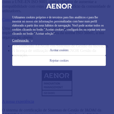
como a UNE-EN ISO 9001, com o objetivo de aumentar a
compatibilidade com estas normas para benefício da comunidade de
utilizadores.
Utilizamos cookies próprios e de terceiros para fins analíticos e para lhe
Concessão de marcas e certificados
mostrar no nosso site informações personalizadas com base num perfil
elaborado a partir dos seus hábitos de navegação. Você pode aceitar todos os
Uma vez concluído o processo de auditoria, se o sistema
cookies clicando no botão "Aceitar cookies", configurá-los ou rejeitar seu uso
implementado cumprir os requisitos da norma ISO 56001, a sua
clicando no botão "Aceitar seleção".
organização obtém:
Configuração
>
O Certificado AENOR em Sistemas de Gestão da Inovação.
A licença de utilização da marca AENOR Gestão da
Aceitar cookies
Inovação.
Rejeitar cookies
A nossa experiência
O sistema de certificação de Sistemas de Gestão de I&D&I da