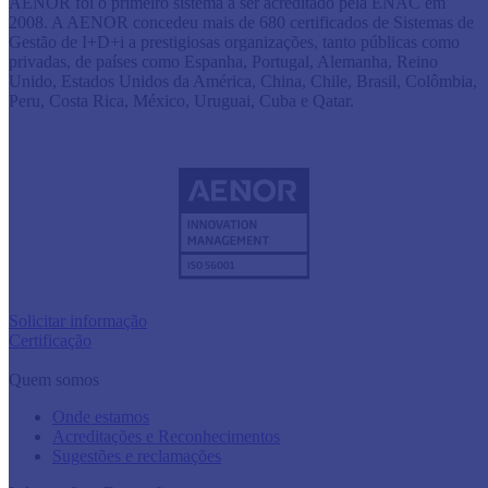
AENOR foi o primeiro sistema a ser acreditado pela ENAC em
2008. A AENOR concedeu mais de 680 certificados de Sistemas de
Gestão de I+D+i a prestigiosas organizações, tanto públicas como
privadas, de países como Espanha, Portugal, Alemanha, Reino
Unido, Estados Unidos da América, China, Chile, Brasil, Colômbia,
Peru, Costa Rica, México, Uruguai, Cuba e Qatar.
Solicitar informação
Certificação
Quem somos
Onde estamos
Acreditações e Reconhecimentos
Sugestões e reclamações